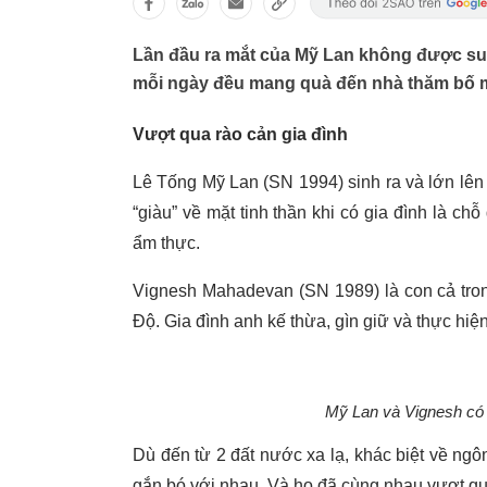
Lần đầu ra mắt của Mỹ Lan không được suô
mỗi ngày đều mang quà đến nhà thăm bố 
Vượt qua rào cản gia đình
Lê Tống Mỹ Lan (SN 1994) sinh ra và lớn lên 
“giàu” về mặt tinh thần khi có gia đình là ch
ẩm thực.
Vignesh Mahadevan (SN 1989) là con cả tron
Độ. Gia đình anh kế thừa, gìn giữ và thực hiện
Mỹ Lan và Vignesh có 
Dù đến từ 2 đất nước xa lạ, khác biệt về ng
gắn bó với nhau. Và họ đã cùng nhau vượt qu