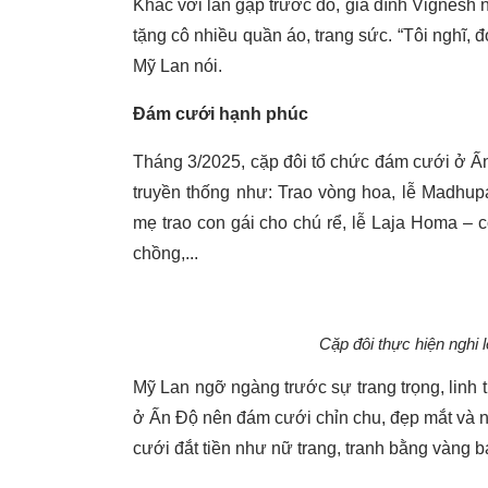
Khác với lần gặp trước đó, gia đình Vignesh
tặng cô nhiều quần áo, trang sức. “Tôi nghĩ, đ
Mỹ Lan nói.
Đám cưới hạnh phúc
Tháng 3/2025, cặp đôi tổ chức đám cưới ở Ấn 
truyền thống như: Trao vòng hoa, lễ Madhup
mẹ trao con gái cho chú rể, lễ Laja Homa – 
chồng,...
Cặp đôi thực hiện nghi 
Mỹ Lan ngỡ ngàng trước sự trang trọng, linh t
ở Ấn Độ nên đám cưới chỉn chu, đẹp mắt và 
cưới đắt tiền như nữ trang, tranh bằng vàng bạ