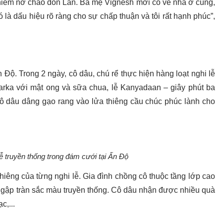
 niềm nở chào đón Lan. Ba mẹ Vignesh mời cô về nhà ở cùng,
ó là dấu hiệu rõ ràng cho sự chấp thuận và tôi rất hạnh phúc”,
Độ. Trong 2 ngày, cô dâu, chú rể thực hiện hàng loạt nghi lễ
arka với mật ong và sữa chua, lễ Kanyadaan – giây phút ba
cô dâu dâng gạo rang vào lửa thiêng cầu chúc phúc lành cho
lễ truyền thống trong đám cưới tại Ấn Độ
hiêng của từng nghi lễ. Gia đình chồng cô thuộc tầng lớp cao
ngập tràn sắc màu truyền thống. Cô dâu nhận được nhiều quà
c,...