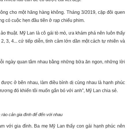
ông cho một hãng hàng không. Tháng 3/2019, cặp đôi quen
g có cuộc hẹn đầu tiên ở rạp chiếu phim.
 ảo thuật. Mỹ Lan là cô gái tò mò, ưa khám phá nên luôn thấy
, 3, 4... cứ tiếp diễn, tình cảm lớn dần một cách tự nhiên và
mỗi ngày quan tâm nhau bằng những bữa ăn ngon, những lời
y được ở bên nhau, làm điều bình dị cùng nhau là hạnh phúc
trương đó khiến tôi muốn gắn bó với anh”, Mỹ Lan chia sẻ.
 rào cản gia đình để đến với nhau
ảm với gia đình. Ba mẹ Mỹ Lan thấy con gái hạnh phúc nên