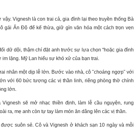
y. Vignesh là con trai cả, gia đình lại theo truyền thống Bà
 gái Ấn Độ để kế thừa, giữ gìn văn hóa một cách trọn vẹn
ối dữ dội, thậm chí đặt anh trước sự lựa chọn “hoặc gia đình
 im lặng. Mỹ Lan hiểu sự khó xử của bạn trai.
ai nhân một dịp lễ lớn. Bước vào nhà, cô "choáng ngợp" với
ớn với 60 bức tượng các vị thần linh, riêng phòng thờ chính
ông lớn.
a Vignesh sẽ mở nhạc thiền định, làm lễ cầu nguyện, rung
ài ra, mẹ anh còn tự tay làm món ăn dâng lên các vị thần.
g được suôn sẻ. Cô và Vignesh ở khách sạn 10 ngày và mỗi