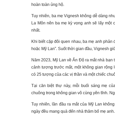
hoàn toàn ủng hộ.
Tuy nhiên, ba mẹ Vignesh không dễ dàng như vậ
La Môn nên ba mẹ kỳ vọng anh sẽ lấy một cô
nhất.
Khi biết cặp đôi quen nhau, ba mẹ anh phản đ
hoặc Mỹ Lan”. Suốt thời gian đầu, Vignesh giữ
Năm 2023, Mỹ Lan về Ấn Độ ra mắt nhà bạn tr
cảnh tượng trước mắt, một không gian rộng l
có 25 tượng của các vị thần và một chiếc chu
Tại căn biệt thự này, mỗi buổi sáng mẹ củ
chuông trong không gian vô cùng yên tĩnh. Ngo
Tuy nhiên, lần đầu ra mắt của Mỹ Lan khôn
ngày đều mang quà đến nhà thăm bố mẹ anh.