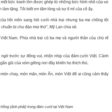
là một bức tranh lớn được ghép từ những bức hình nhỏ của vợ
 làm tặng. Tôi biết ơn tấm lòng và sự tỉ mỉ của cô ấy.
của hồi môn sang hỏi cưới nhà trai nhưng ba mẹ chồng tôi
 chuẩn bị chu đáo mọi thứ”, Mỹ Lan chia sẻ.
Việt Nam. Phía nhà trai có ba mẹ và người thân của chú rể
t ngờ trước sự đông vui, nhộn nhịp của đám cưới Việt. Cảnh
 gần gũi của xóm giềng nơi đây khiến họ thích thú.
 món chay, món mặn, món Ấn, món Việt để ai cũng cảm thấy
hồng (ảnh phải) trong đám cưới tại Việt Nam