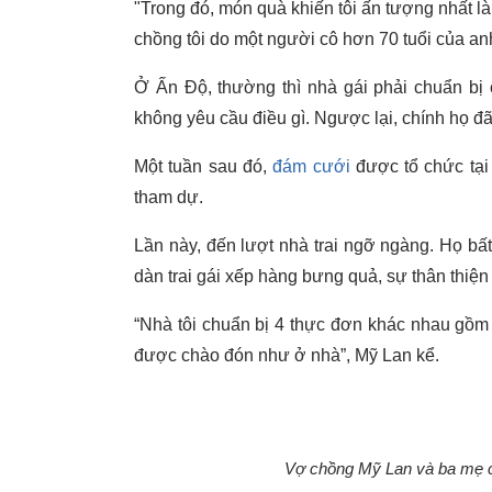
"Trong đó, món quà khiến tôi ấn tượng nhất 
chồng tôi do một người cô hơn 70 tuổi của anh
Ở Ấn Độ, thường thì nhà gái phải chuẩn bị 
không yêu cầu điều gì. Ngược lại, chính họ đã
Một tuần sau đó,
đám cưới
được tổ chức tại 
tham dự.
Lần này, đến lượt nhà trai ngỡ ngàng. Họ bấ
dàn trai gái xếp hàng bưng quả, sự thân thiện
“Nhà tôi chuẩn bị 4 thực đơn khác nhau gồm
được chào đón như ở nhà”, Mỹ Lan kể.
Vợ chồng Mỹ Lan và ba mẹ c