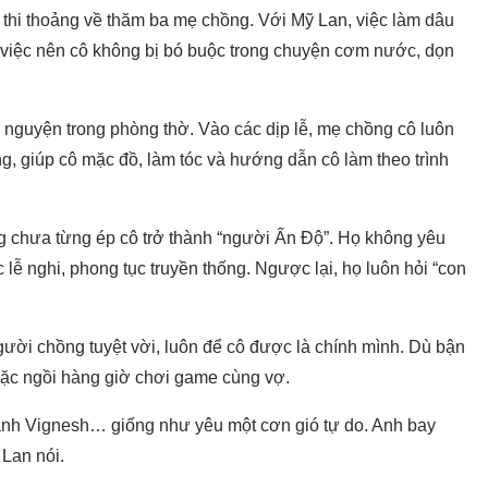
, thi thoảng về thăm ba mẹ chồng. Với Mỹ Lan, việc làm dâu
 việc nên cô không bị bó buộc trong chuyện cơm nước, dọn
 nguyện trong phòng thờ. Vào các dịp lễ, mẹ chồng cô luôn
ống, giúp cô mặc đồ, làm tóc và hướng dẫn cô làm theo trình
g chưa từng ép cô trở thành “người Ấn Độ”. Họ không yêu
 lễ nghi, phong tục truyền thống. Ngược lại, họ luôn hỏi “con
gười chồng tuyệt vời, luôn để cô được là chính mình. Dù bận
hoặc ngồi hàng giờ chơi game cùng vợ.
nh Vignesh… giống như yêu một cơn gió tự do. Anh bay
 Lan nói.