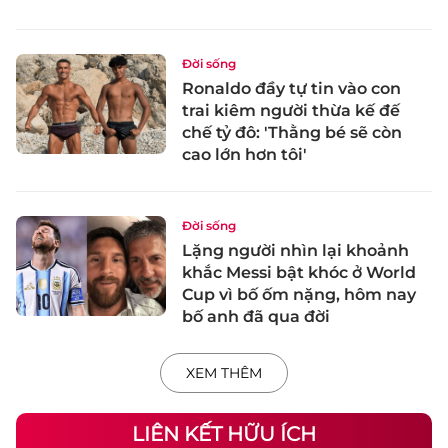
Đời sống
Ronaldo đầy tự tin vào con
trai kiêm người thừa kế đế
chế tỷ đô: 'Thằng bé sẽ còn
cao lớn hơn tôi'
Đời sống
Lặng người nhìn lại khoảnh
khắc Messi bật khóc ở World
Cup vì bố ốm nặng, hôm nay
bố anh đã qua đời
XEM THÊM
LIÊN KẾT HỮU ÍCH