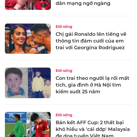
dân mạng ngỡ ngàng
Đời sống
Chị gái Ronaldo lên tiếng về
thông tin đám cưới của em
trai với Georgina Rodriguez
Đời sống
Con trai theo người lạ rồi mất
tích, gia đình ở Hà Nội tìm
kiếm suốt 25 năm
Đời sống
Bán kết AFF Cup: 2 thất bại
khó hiểu và 'cái dớp' Malaysia
đe dọa tuyển Việt Nam