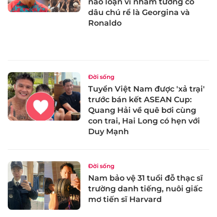
náo loạn vì nhầm tưởng cô
dâu chú rể là Georgina và
Ronaldo
Đời sống
Tuyển Việt Nam được 'xả trại'
trước bán kết ASEAN Cup:
Quang Hải về quê bơi cùng
con trai, Hai Long có hẹn với
Duy Mạnh
Đời sống
Nam bảo vệ 31 tuổi đỗ thạc sĩ
trường danh tiếng, nuôi giấc
mơ tiến sĩ Harvard