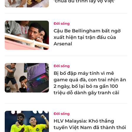
'chưa đủ trình lấy vợ Việt'
Đời sống
Cậu Be Bellingham bất ngờ
xuất hiện tại trận đấu của
Arsenal
Đời sống
Bị bố đập máy tính vì mê
game quá đà, con trai nhịn ăn
2 ngày, bố lại bỏ ra gần 100
triệu dỗ dành gây tranh cãi
Đời sống
HLV Malaysia: Khó thắng
tuyển Việt Nam đã thành thói