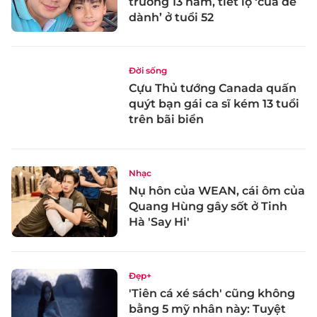
trường 13 năm, tiết lộ ‘của để
dành’ ở tuổi 52
Đời sống
Cựu Thủ tướng Canada quấn
quýt bạn gái ca sĩ kém 13 tuổi
trên bãi biển
Nhạc
Nụ hôn của WEAN, cái ôm của
Quang Hùng gây sốt ở Tinh
Hà 'Say Hi'
Đẹp+
'Tiên cá xé sách' cũng không
bằng 5 mỹ nhân này: Tuyệt