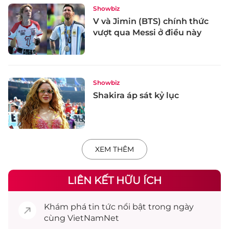
Showbiz
V và Jimin (BTS) chính thức
vượt qua Messi ở điều này
Showbiz
Shakira áp sát kỷ lục
XEM THÊM
LIÊN KẾT HỮU ÍCH
Khám phá
tin tức
nổi bật trong ngày
cùng VietNamNet