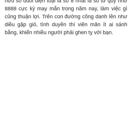
hữu số đuôi diện toại là số 8 nhất là số tứ quý như
8888 cực kỳ may mắn trong năm nay, làm việc gì
cũng thuận lợi. Trên con đường công danh lên như
diều gặp gió, tình duyên thì viên mãn ít ai sánh
bằng, khiến nhiều người phải ghen tỵ với bạn.