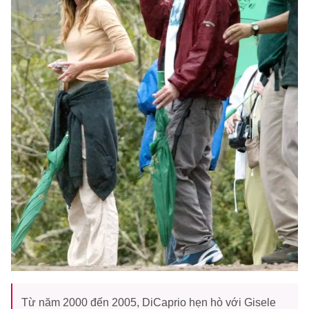
Từ năm 2000 đến 2005, DiCaprio hẹn hò với Gisele