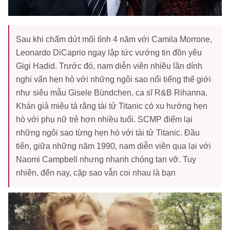
Sau khi chấm dứt mối tình 4 năm với Camila Morrone,
Leonardo DiCaprio ngay lập tức vướng tin đồn yêu
Gigi Hadid. Trước đó, nam diễn viên nhiều lần dính
nghi vấn hẹn hò với những ngôi sao nổi tiếng thế giới
như siêu mẫu Gisele Bündchen, ca sĩ R&B Rihanna.
Khán giả miêu tả rằng tài tử Titanic có xu hướng hẹn
hò với phụ nữ trẻ hơn nhiều tuổi. SCMP điểm lại
những ngôi sao từng hẹn hò với tài tử Titanic. Đầu
tiên, giữa những năm 1990, nam diễn viên qua lại với
Naomi Campbell nhưng nhanh chóng tan vỡ. Tuy
nhiên, đến nay, cặp sao vẫn coi nhau là bạn