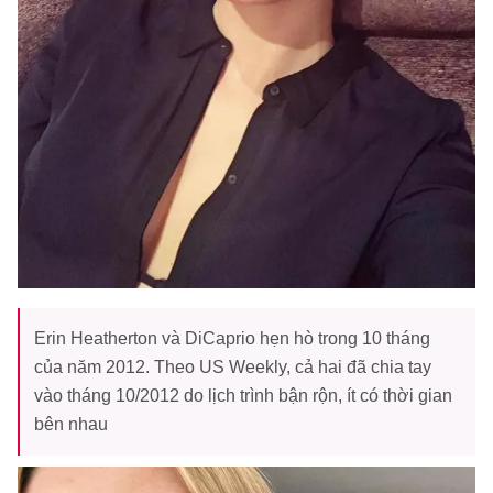
Erin Heatherton và DiCaprio hẹn hò trong 10 tháng
của năm 2012. Theo US Weekly, cả hai đã chia tay
vào tháng 10/2012 do lịch trình bận rộn, ít có thời gian
bên nhau