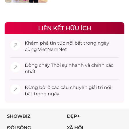
LIÊN KẾT HỮU ÍCH
Khám phá
tin tức
nổi bật trong ngày
cùng VietNamNet
Dòng chảy
Thời sự
nhanh và chính xác
nhất
Đừng bỏ lỡ các câu chuyện
giải trí
nổi
bật trong ngày
SHOWBIZ
ĐẸP+
ĐỜI SỐNG
XÃ HỘI