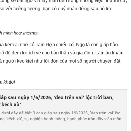
 cũng sẽ bất ngờ vì may mắn đến trong những việc như thi cử,
 so với tưởng tượng, bạn có quý nhân đứng sau hỗ trợ.
h minh họa: Internet
hua kém ai nhờ có Tam Hợp chiếu cố. Ngọ là con giáp hào
chỗ để đem lợi ích về cho bản thân và gia đình. Làm ăn khấm
là người keo kiệt như lời đồn của một số người chuyên đặt
am khảo!
p sau ngày 1/6/2026, 'đeo trên vai' lộc trời ban,
'kếch xù'
dưới đây để biết 3 con giáp sau ngày 1/6/2026, 'đeo trên vai' lộc
ưởng 'kếch xù', sự nghiệp hanh thông, hạnh phúc tròn đầy viên mãn