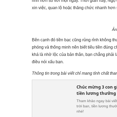
rỉnh hơn so với mọi ngày. Thời gian này, Ngọ
xin việc, quan lộ hoặc thăng chức nhanh hơn
Ản
Bên cạnh đó tiền bạc cũng rủng rỉnh không t
phóng và thông minh nên biết tiêu tiền đúng 
khá là nhờ lộc của bản thân, bạn chẳng phải 
điều nói xấu bạn.
Thông tin trong bài viết chỉ mang tính chất th
Chúc mừng 3 con giá
tiền lương thưởng 
Tham khảo ngay bài viết 
trời ban, tiền lương th
nhé!