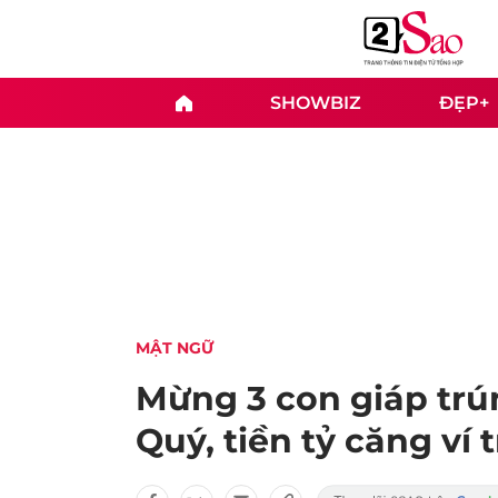
SHOWBIZ
ĐẸP+
MẬT NGỮ
Mừng 3 con giáp trún
Quý, tiền tỷ căng ví 