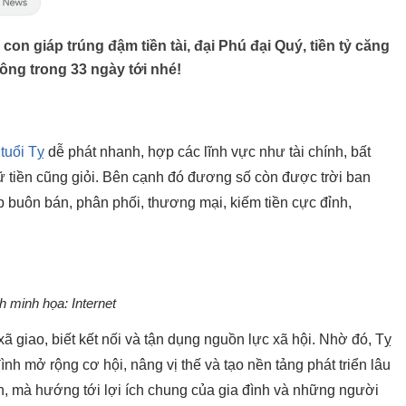
con giáp trúng đậm tiền tài, đại Phú đại Quý, tiền tỷ căng
ông trong 33 ngày tới nhé!
n
tuổi Tỵ
dễ phát nhanh, hợp các lĩnh vực như tài chính, bất
ữ tiền cũng giỏi. Bên cạnh đó đương số còn được trời ban
hợp buôn bán, phân phối, thương mại, kiếm tiền cực đỉnh,
h minh họa: Internet
 giao, biết kết nối và tận dụng nguồn lực xã hội. Nhờ đó, Tỵ
ình mở rộng cơ hội, nâng vị thế và tạo nền tảng phát triển lâu
n, mà hướng tới lợi ích chung của gia đình và những người