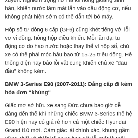
xuyên. Nghiêm trọng hơn là lỗi hỏng gioăng sinh
hàn, khiến nước làm mát lẫn vào dầu động cơ, nếu
không phát hiện sớm có thể dẫn tới bó máy.
Hộp số tự động 6 cấp (GF6) cũng khét tiếng với lỗi
vỡ vỉ đồng, hỏng hộp điều khiển. Mỗi lần đại tu
động cơ do hao nước hoặc thay thế vỉ hộp số, chủ
xe có thể phải móc hầu bao từ 15-25 triệu đồng. Hệ
thống điện hay báo lỗi vặt cũng khiến chủ xe "đau
đầu" không kém.
BMW 3-Series E90 (2007-2011): Đẳng cấp đi kèm
hóa đơn "khủng"
Giấc mơ sở hữu xe sang Đức chưa bao giờ dễ
dàng đến thế khi những chiếc BMW 3-Series thế hệ
E90 hiện nay có giá rẻ hơn cả một chiếc Hyundai
Grand i10 mới. Cảm giác lái chính xác, khung gầm