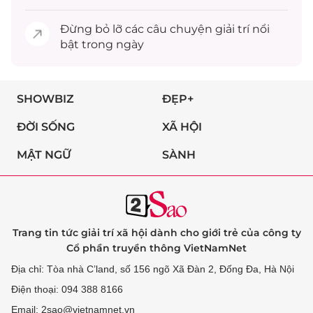
Đừng bỏ lỡ các câu chuyện
giải trí
nổi
bật trong ngày
SHOWBIZ
ĐẸP+
ĐỜI SỐNG
XÃ HỘI
MẬT NGỮ
SÀNH
Trang tin tức giải trí xã hội dành cho giới trẻ của công ty
Cổ phần truyền thông VietNamNet
Địa chỉ: Tòa nhà C’land, số 156 ngõ Xã Đàn 2, Đống Đa, Hà Nội
Điện thoại: 094 388 8166
Email: 2sao@vietnamnet.vn