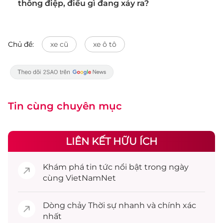
thông điệp, điều gì đang xảy ra?
Chủ đề:
xe cũ
xe ô tô
Tin cùng chuyên mục
LIÊN KẾT HỮU ÍCH
Khám phá
tin tức
nổi bật trong ngày
cùng VietNamNet
Dòng chảy
Thời sự
nhanh và chính xác
nhất