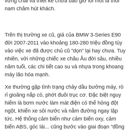
vững chãi và thiết kế chưa bao giờ lỗi mốt là thỏi
nam châm hút khách.
Trên thị trường xe cũ, giá của BMW 3-Series E90
đời 2007-2011 vào khoảng 180-280 triệu đồng tùy
vào việc xe đã được chủ cũ "dọn" lại hay chưa. Tuy
nhiên, với những chiếc xe châu Âu đời sâu, nhiều
năm tuổi, các chi tiết cao su và nhựa trong khoang
máy lão hóa mạnh.
Xe thường gặp tình trạng chảy dầu bưởng máy, rò
rỉ gioăng nắp cò, phớt đuôi trục cơ. Đặc biệt nguy
hiểm là bơm nước làm mát điện có thể hỏng đột
ngột, khiến xe sôi nước và nằm đường ngay lập
tức. Hệ thống cảm biến như cảm biến oxy, cảm
biến ABS, góc lái... cũng bước vào giai đoạn "đồng