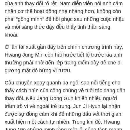
của anh thay đổi rõ rệt. Nam diễn viên nói anh cảm
nhận cơ thể hoạt động nhẹ nhàng hơn, không còn
phải "gồng mình" để hồi phục sau những cuộc nhậu
và mỗi sáng thức dậy đều thấy tinh thần sảng
khoái.
Ở lần tái xuất gần đây trên chính chương trình này,
Hwang Jung Min còn hài hước tiết lộ trước kia anh
thường phải nhờ đến lớp trang điểm dày để che đi
gương mặt đỏ bừng vì rượu.
Câu chuyện xoay quanh ba ngôi sao nổi tiếng cho
thấy cách nhìn của công chúng về tuổi tác đang dần
thay đổi. Nếu Jang Dong Gun khiến nhiều người
trầm trồ vì vẻ ngoài trẻ trung, Jun Ji Hyun lại nhận
được sự đồng cảm khi để những dấu vết thời gian
xuất hiện một cách tự nhiên. Trong khi đó, Hwang
Jung Min chứng minh rằng một lối sống lành mạnh