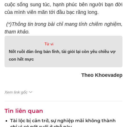
cuộc sống sung túc, hạnh phúc bên người bạn đời
của mình viên mãn tới đầu bạc răng long.
(*)Thông tin trong bài chỉ mang tính chiêm nghiệm,
tham khảo.
Tử vi
Nốt ruồi đàn ông bản lĩnh, tài giỏi lại còn yêu chiều vợ
con hết mực
Theo Khoevadep
Xem link gốc
Tin liên quan
Tài lộc bị cản trở, sự nghiệp mãi không thành
chỉ vì có nốt ruồi ở chỗ này