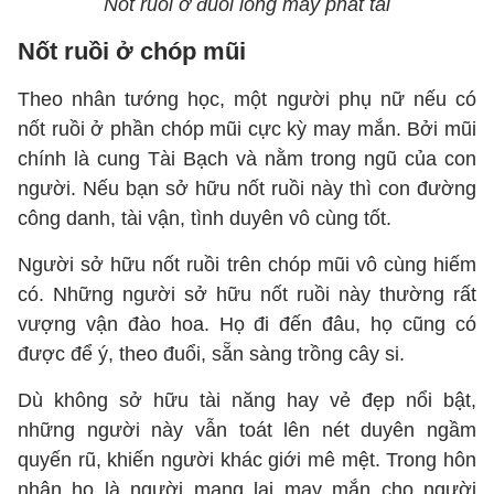
Nốt ruồi ở đuôi lông mày phát tài
Nốt ruồi ở chóp mũi
Theo nhân tướng học, một người phụ nữ nếu có
nốt ruồi ở phần chóp mũi cực kỳ may mắn. Bởi mũi
chính là cung Tài Bạch và nằm trong ngũ của con
người. Nếu bạn sở hữu nốt ruồi này thì con đường
công danh, tài vận, tình duyên vô cùng tốt.
Người sở hữu nốt ruồi trên chóp mũi vô cùng hiếm
có. Những người sở hữu nốt ruồi này thường rất
vượng vận đào hoa. Họ đi đến đâu, họ cũng có
được để ý, theo đuổi, sẵn sàng trồng cây si.
Dù không sở hữu tài năng hay vẻ đẹp nổi bật,
những người này vẫn toát lên nét duyên ngầm
quyến rũ, khiến người khác giới mê mệt. Trong hôn
nhân họ là người mang lại may mắn cho người