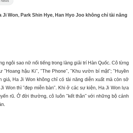
 Ji Won, Park Shin Hye, Han Hyo Joo không chỉ tài năng
 ngôi sao nữ nổi tiếng trong làng giải trí Hàn Quốc. Cô từng
 "Hoang hậu Ki", "The Phone", "Khu vườn bí mật"; "Huyền
h giá, Ha Ji Won không chỉ có tài năng diễn xuất mà còn sở
 Ji Won thì "đẹp miễn bàn". Khi ở các sự kiện, Ha Ji Won lựa
uyến rũ. Ở đời thường, cô luôn "kết thân" với những bộ cánh
ần.