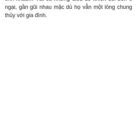
ngại, gần gũi nhau mặc dù họ vẫn một lòng chung
thủy với gia đình.