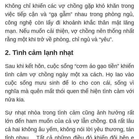
Không chỉ khiến các vợ chồng gặp khó khăn trong
việc tiếp cận và “gạ gẫm” nhau trong phòng ngủ,
công nghệ còn lấy đi khoảnh khắc thân mật lãng
mạn. Nếu muốn cải thiện, vợ chồng nên thống nhất
rằng một khi trở về phòng, chỉ ngủ và “yêu”.
2. Tình cảm lạnh nhạt
Sau khi kết hôn, cuộc sống “cơm áo gạo tiền” khiến
tình cảm vợ chồng ngày một xa cách. Họ lao vào
cuộc sống mưu sinh để lo cho con cái, sống vì
nghĩa mà quên mất thói quen thể hiện tình cảm với
nửa kia.
Sự nhạt nhòa trong tình cảm cũng ảnh hưởng rất
lớn đến ham muốn của cả vợ lẫn chồng. Đã rất lâu
cả hai không âu yếm, không nói lời yêu thương, tán
tỉnh nhau… Tất cả những điều đó khiến đôi bên e