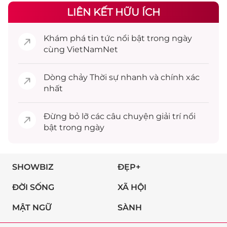
LIÊN KẾT HỮU ÍCH
Khám phá
tin tức
nổi bật trong ngày
cùng VietNamNet
Dòng chảy
Thời sự
nhanh và chính xác
nhất
Đừng bỏ lỡ các câu chuyện
giải trí
nổi
bật trong ngày
SHOWBIZ
ĐẸP+
ĐỜI SỐNG
XÃ HỘI
MẬT NGỮ
SÀNH