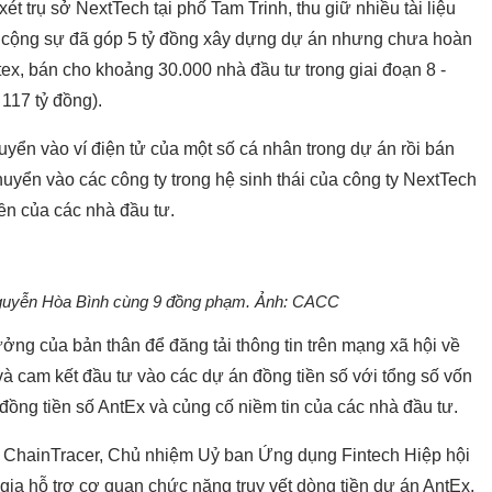
t trụ sở NextTech tại phố Tam Trinh, thu giữ nhiều tài liệu
và cộng sự đã góp 5 tỷ đồng xây dựng dự án nhưng chưa hoàn
tex, bán cho khoảng 30.000 nhà đầu tư trong giai đoạn 8 -
117 tỷ đồng).
huyển vào ví điện tử của một số cá nhân trong dự án rồi bán
uyển vào các công ty trong hệ sinh thái của công ty NextTech
ền của các nhà đầu tư.
Nguyễn Hòa Bình cùng 9 đồng phạm. Ảnh: CACC
ởng của bản thân để đăng tải thông tin trên mạng xã hội về
và cam kết đầu tư vào các dự án đồng tiền số với tổng số vốn
ồng tiền số AntEx và củng cố niềm tin của các nhà đầu tư.
 ChainTracer, Chủ nhiệm Uỷ ban Ứng dụng Fintech Hiệp hội
gia hỗ trợ cơ quan chức năng truy vết dòng tiền dự án AntEx,