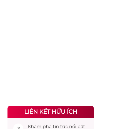
LIÊN KẾT HỮU ÍCH
Khám phá
tin tức
nổi bật