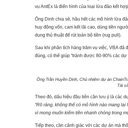
vụ AntEx là điển hình của loại lừa đảo kết hợ
Ông Dinh chia sẻ, hầu hết các mô hình lừa đảo
huy động vốn, cam kết lãi cao, dùng tiền người
dụng thủ thuật để rút toàn bộ tiền (rug pull).
Sau khi phân tích hàng trăm vụ việc, VBA đã 
đúng, có thể giúp “tránh được 80-90% các dự 
Ông Trần Huyền Dinh, Chủ nhiệm dự án ChainTra
Tài s
Theo đó, dấu hiệu đầu tiên cần lưu ý là các 
“Rõ ràng, không thể có mô hình nào mang lại
vì mong muốn kiếm tiền nhanh chóng trong mộ
Tiếp theo, cần cảnh giác với các dự án mà thôn