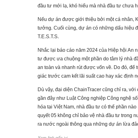
đầu tư mới lạ, khó hiểu mà nhà đầu tư chưa ho
Nếu dự án được giới thiệu bởi một cá nhân, K
tưởng. Cuối cùng, dự án có những dấu hiệu đ
T.E.S.T.S.
Nhắc lại báo cáo năm 2024 của Hiệp hội An n
tư được ưa chuộng một phần do tâm lý nhà đầ
an toàn và nhanh rút được vốn về. Do đó, để 
giác trước cam kết lãi suất cao hay xác định n
Dù vậy, đại diện ChainTracer cũng chỉ ra, với 
gần đây như Luật Công nghiệp Công nghệ số ha
hóa tại Việt Nam, nhà đầu tư có thể phần nào 
quyết 05 không chỉ bảo vệ nhà đầu tư trong 
ra nước ngoài thông qua những dự án lừa đả
Xem link gốc