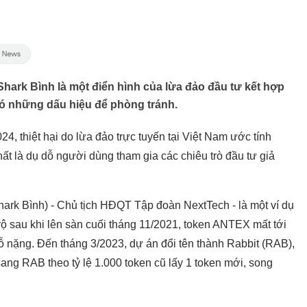
Shark Bình là một điển hình của lừa đảo đầu tư kết hợp
có những dấu hiệu để phòng tránh.
, thiệt hại do lừa đảo trực tuyến tại Việt Nam ước tính
hất là dụ dỗ người dùng tham gia các chiêu trò đầu tư giả
ark Bình) - Chủ tịch HĐQT Tập đoàn NextTech - là một ví dụ
ộ sau khi lên sàn cuối tháng 11/2021, token ANTEX mất tới
 lỗ nặng. Đến tháng 3/2023, dự án đổi tên thành Rabbit (RAB),
g RAB theo tỷ lệ 1.000 token cũ lấy 1 token mới, song