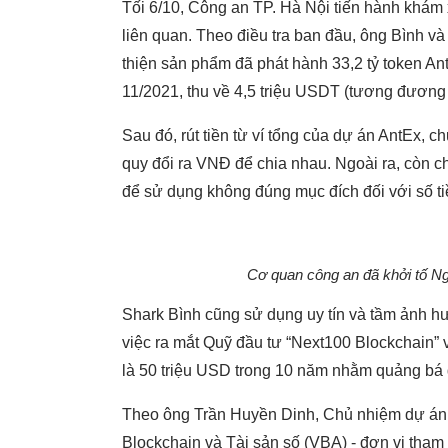
Tối 6/10, Công an TP. Hà Nội tiến hành khám xé
liên quan. Theo điều tra ban đầu, ông Bình 
thiện sản phẩm đã phát hành 33,2 tỷ token An
11/2021, thu về 4,5 triệu USDT (tương đương 
Sau đó, rút tiền từ ví tổng của dự án AntEx, c
quy đổi ra VNĐ để chia nhau. Ngoài ra, còn ch
để sử dụng không đúng mục đích đối với số ti
Cơ quan công an đã khởi tố 
Shark Bình cũng sử dụng uy tín và tầm ảnh hư
việc ra mắt Quỹ đầu tư “Next100 Blockchain” 
là 50 triệu USD trong 10 năm nhằm quảng bá đ
Theo ông Trần Huyền Dinh, Chủ nhiệm dự án
Blockchain và Tài sản số (VBA) - đơn vị tham 