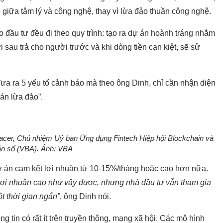
p giữa tâm lý và công nghệ, thay vì lừa đảo thuần công nghệ.
 đầu tư đều đi theo quy trình: tạo ra dự án hoành tráng nhằm
 sau trả cho người trước và khi dòng tiền cạn kiệt, sẽ sử
đưa ra 5 yếu tố cảnh báo mà theo ông Dinh, chỉ cần nhận diện
án lừa đảo”.
cer, Chủ nhiệm Uỷ ban Ứng dụng Fintech Hiệp hội Blockchain và
ản số (VBA). Ảnh: VBA
dự án cam kết lợi nhuận từ 10-15%/tháng hoặc cao hơn nữa.
 lợi nhuận cao như vậy được, nhưng nhà đầu tư vẫn tham gia
t thời gian ngắn”
, ông Dinh nói.
g tin có rất ít trên truyền thông, mạng xã hội. Các mô hình