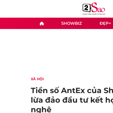
SHOWBIZ
ĐẸP+
XÃ HỘI
Tiền số AntEx của Sh
lừa đảo đầu tư kết h
nghệ