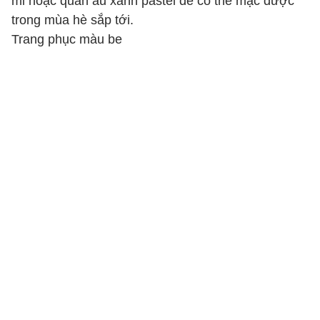
mi hoặc quần âu xanh pastel để có thể mặc được
trong mùa hè sắp tới.
Trang phục màu be