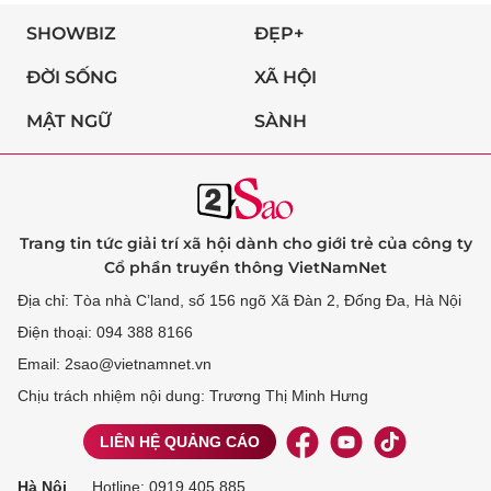
SHOWBIZ
ĐẸP+
ĐỜI SỐNG
XÃ HỘI
MẬT NGỮ
SÀNH
Trang tin tức giải trí xã hội dành cho giới trẻ của công ty
Cổ phần truyền thông VietNamNet
Địa chỉ: Tòa nhà C’land, số 156 ngõ Xã Đàn 2, Đống Đa, Hà Nội
Điện thoại: 094 388 8166
Email: 2sao@vietnamnet.vn
Chịu trách nhiệm nội dung: Trương Thị Minh Hưng
LIÊN HỆ QUẢNG CÁO
Hà Nội
Hotline:
0919 405 885