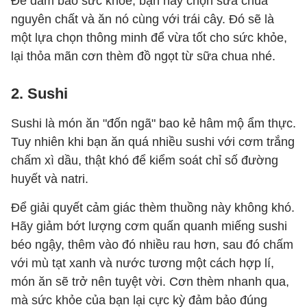
Để đảm bảo sức khỏe, bạn hãy chọn sữa chua
nguyên chất và ăn nó cùng với trái cây. Đó sẽ là
một lựa chọn thông minh để vừa tốt cho sức khỏe,
lại thỏa mãn cơn thèm đồ ngọt từ sữa chua nhé.
2. Sushi
Sushi là món ăn "đốn ngã" bao kẻ hâm mộ ẩm thực.
Tuy nhiên khi bạn ăn quá nhiều sushi với cơm trắng
chấm xì dầu, thật khó để kiểm soát chỉ số đường
huyết và natri.
Để giải quyết cảm giác thèm thuồng này không khó.
Hãy giảm bớt lượng cơm quấn quanh miếng sushi
béo ngậy, thêm vào đó nhiều rau hơn, sau đó chấm
với mù tạt xanh và nước tương một cách hợp lí,
món ăn sẽ trở nên tuyệt vời. Cơn thèm nhanh qua,
mà sức khỏe của bạn lại cực kỳ đảm bảo đúng