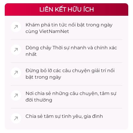
LIÊN KẾT HỮU ÍCH
Khám phá
tin tức
nổi bật trong ngày
cùng VietNamNet
Dòng chảy
Thời sự
nhanh và chính xác
nhất
Đừng bỏ lỡ các câu chuyện
giải trí
nổi
bật trong ngày
Nơi chia sẻ những câu chuyện,
tâm sự
đời thường
Chia sẻ
tâm sự
tình yêu, gia đình