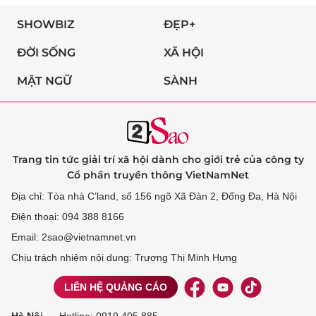
SHOWBIZ
ĐẸP+
ĐỜI SỐNG
XÃ HỘI
MẬT NGỮ
SÀNH
Trang tin tức giải trí xã hội dành cho giới trẻ của công ty
Cổ phần truyền thông VietNamNet
Địa chỉ: Tòa nhà C’land, số 156 ngõ Xã Đàn 2, Đống Đa, Hà Nội
Điện thoại: 094 388 8166
Email: 2sao@vietnamnet.vn
Chịu trách nhiệm nội dung: Trương Thị Minh Hưng
LIÊN HỆ QUẢNG CÁO