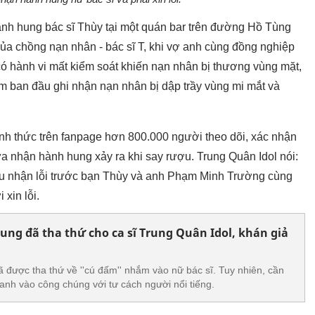
ành hung bác sĩ Thùy tại một quán bar trên đường Hồ Tùng
a chồng nạn nhân - bác sĩ T, khi vợ anh cùng đồng nghiệp
 có hành vi mất kiểm soát khiến nạn nhân bị thương vùng mặt,
ám ban đầu ghi nhận nạn nhân bị dập trầy vùng mi mắt và
ính thức trên fanpage hơn 800.000 người theo dõi, xác nhận
hừa nhận hành hung xảy ra khi say rượu. Trung Quân Idol nói:
i đầu nhận lỗi trước bạn Thùy và anh Phạm Minh Trường cùng
 xin lỗi.
hung đã tha thứ cho ca sĩ Trung Quân Idol, khán giả
ã được tha thứ về ''cú đấm'' nhắm vào nữ bác sĩ. Tuy nhiên, cần
anh vào công chúng với tư cách người nổi tiếng.