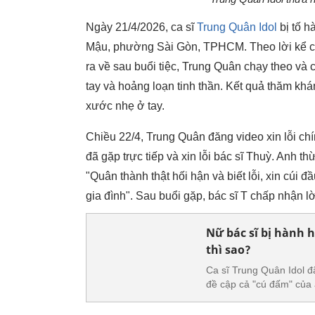
Ngày 21/4/2026, ca sĩ
Trung Quân Idol
bị tố h
Mậu, phường Sài Gòn, TPHCM. Theo lời kể củ
ra về sau buổi tiệc, Trung Quân chạy theo và
tay và hoảng loạn tinh thần. Kết quả thăm kh
xước nhẹ ở tay.
Chiều 22/4, Trung Quân đăng video xin lỗi ch
đã gặp trực tiếp và xin lỗi bác sĩ Thuỳ. Anh t
"Quân thành thật hối hận và biết lỗi, xin cú
gia đình". Sau buổi gặp, bác sĩ T chấp nhận lời
Nữ bác sĩ bị hành 
thì sao?
Ca sĩ Trung Quân Idol đ
đề cập cả "cú đấm" của 