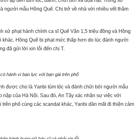
ười ập đến túm tóc, đánh, chửi bới và dọa nạt. Trong số
và người mẫu Hồng Quế. Chị trở về nhà với nhiều vết thâm
h xử phạt hành chính ca sĩ Quế Vân 1,5 triệu đồng và Hồng
i khác. Hồng Quế bị phạt mức thấp hơn do lúc đánh người
 đã gửi lời xin lỗi đến chị T.
 có hành vi bạo lực với bạn gái trên phố
nh được cho là Yanbi túm tóc và đánh chửi bới người mẫu
p nập của Hà Nội. Sau đó, An Tây xác nhận sự việc với
i trên phố cùng các scandal khác, Yanbi dần mất đi thiện cảm
hận hành hung nữ bác sĩ và phải xin lỗi.