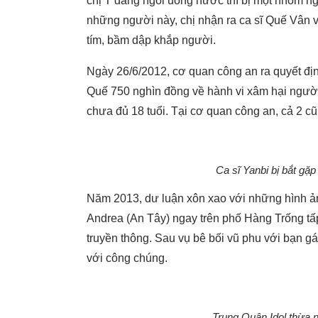
chị T đang ngồi uống nước thì bị một nhóm ng
những người này, chị nhận ra ca sĩ Quế Vân 
tím, bầm dập khắp người.
Ngày 26/6/2012, cơ quan công an ra quyết địn
Quế 750 nghìn đồng về hành vi xâm hại ngườ
chưa đủ 18 tuổi. Tại cơ quan công an, cả 2 cũng
Ca sĩ Yanbi bị bắt gặp
Năm 2013, dư luận xôn xao với những hình ả
Andrea (An Tây) ngay trên phố Hàng Trống tấ
truyền thông. Sau vụ bê bối vũ phu với bạn gá
với công chúng.
Trung Quân Idol thừa n