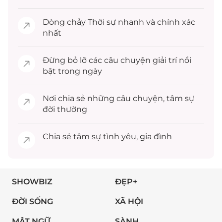
Dòng chảy
Thời sự
nhanh và chính xác
nhất
Đừng bỏ lỡ các câu chuyện
giải trí
nổi
bật trong ngày
Nơi chia sẻ những câu chuyện,
tâm sự
đời thường
Chia sẻ
tâm sự
tình yêu, gia đình
SHOWBIZ
ĐẸP+
ĐỜI SỐNG
XÃ HỘI
MẬT NGỮ
SÀNH