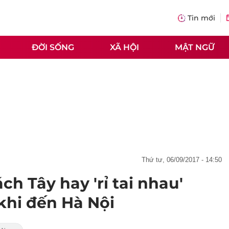
Tin mới
ĐỜI SỐNG
XÃ HỘI
MẬT NGỮ
thứ tư, 06/09/2017 - 14:50
h Tây hay 'rỉ tai nhau'
khi đến Hà Nội