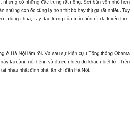
 nhưng có những đặc trưng rất riêng. Sợi bún vốn nhỏ hơn
n những con ốc cũng lạ hơn thịt bò hay thịt gà rất nhiều. Tuy
ước dùng chua, cay đặc trưng của món bún ốc đã khiến thực
ng ở Hà Nội lắm rồi. Và sau sự kiện cựu Tổng thống Obama
ày lại càng nổi tiếng và được nhiều du khách biết tới. Trên
 tai nhau nhất định phải ăn khi đến Hà Nội.