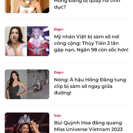
Hồng Đăng bị quấy rối tình
dục?
Đẹp+
Mỹ nhân Việt bị sàm sỡ nơi
công cộng: Thùy Tiên 2 lần
gặp nạn, Ngân 98 còn sốc hơn!
Đẹp+
Nóng: Á hậu Hồng Đăng tung
clip bị sàm sỡ ngay giữa
đường!
Sao
Bùi Quỳnh Hoa đăng quang
Miss Universe Vietnam 2023