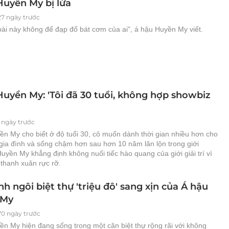
Huyền My bị lừa
27 ngày trước
bài này không để đạp đổ bát cơm của ai", á hậu Huyền My viết.
Huyền My: 'Tôi đã 30 tuổi, không hợp showbiz
 ngày trước
ền My cho biết ở độ tuổi 30, cô muốn dành thời gian nhiều hơn cho
gia đình và sống chậm hơn sau hơn 10 năm lăn lộn trong giới
uyền My khẳng định không nuối tiếc hào quang của giới giải trí vì
 thanh xuân rực rỡ.
h ngôi biệt thự 'triệu đô' sang xịn của Á hậu
 My
70 ngày trước
ền My hiện đang sống trong một căn biệt thự rộng rãi với không