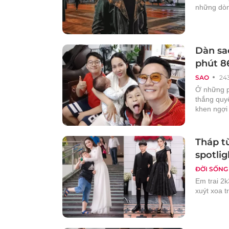
những dòng
Dàn sa
phút 8
SAO
24
Ở những p
thắng quy
khen ngợi
Tháp t
spotli
ĐỜI SỐNG
Em trai 2
xuýt xoa t