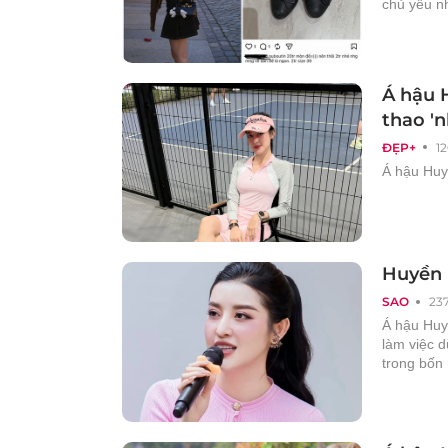
chủ yếu n
Á hậu H
thao 'n
ĐẸP+
1
Á hậu Huy
Huyền M
SAO
23
Á hậu Huyề
làm việc d
trong bốn