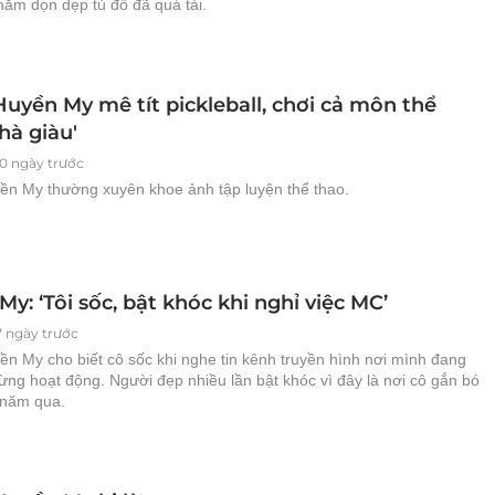
hằm dọn dẹp tủ đồ đã quá tải.
uyền My mê tít pickleball, chơi cả môn thể
hà giàu'
20 ngày trước
ền My thường xuyên khoe ảnh tập luyện thể thao.
y: ‘Tôi sốc, bật khóc khi nghỉ việc MC’
7 ngày trước
n My cho biết cô sốc khi nghe tin kênh truyền hình nơi mình đang
ừng hoạt động. Người đẹp nhiều lần bật khóc vì đây là nơi cô gắn bó
 năm qua.