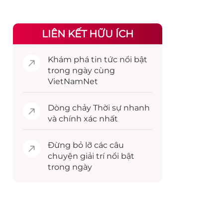
LIÊN KẾT HỮU ÍCH
Khám phá
tin tức
nổi bật
trong ngày cùng
VietNamNet
Dòng chảy
Thời sự
nhanh
và chính xác nhất
Đừng bỏ lỡ các câu
chuyện
giải trí
nổi bật
trong ngày