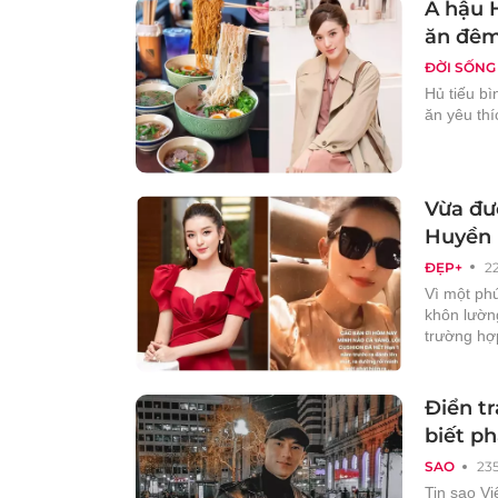
Á hậu 
ăn đêm
ĐỜI SỐNG
Hủ tiếu b
ăn yêu th
Vừa đư
Huyền 
ĐẸP+
2
Vì một phú
khôn lườn
trường hợ
Điển tr
biết ph
SAO
23
Tin sao Vi