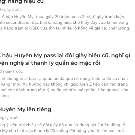
ng' hàng hiệu cũ
9 ngày trước
Á hậu Huyền My “mua giày 20 triệu, pass 2 triệu” gây tranh luận,
 đồ secondhand, đặc biệt là hàng hiệu cho thấy đây vừa là mỏ vàng
g hàng trăm tỷ USD, vừa tồn tại nhiều lỗ hổng về giá cả, chất lượng.
 hậu Huyền My pass lại đôi giày hiệu cũ, nghĩ gì
yện nghệ sĩ thanh lý quần áo mặc rồi
20 ngày trước
 nhiều nghệ sĩ bán lại quần áo đã qua sử dụng, biến tủ đồ cá nhân
 vàng” mới. Xu hướng này không chỉ giúp Gen Z tiếp cận thời trang
 mà còn đánh trúng tâm lý muốn sở hữu một phần “hào quang” của
tiếng.
Huyền My lên tiếng
 ngày trước
g ý kiến trái chiều về đôi giày đã qua sử dụng giá 2 triệu đồng, Á
My cho biết việc thanh lý đồ không đặt nặng yếu tố tiền bạc, mà