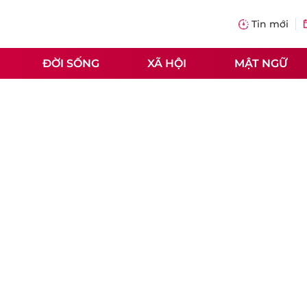
Tin mới
ĐỜI SỐNG
XÃ HỘI
MẬT NGỮ