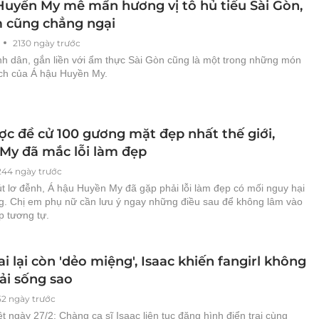
Huyền My mê mẩn hương vị tô hủ tiếu Sài Gòn,
 cũng chẳng ngại
2130 ngày trước
ình dân, gắn liền với ẩm thực Sài Gòn cũng là một trong những món
ích của Á hậu Huyền My.
ợc đề cử 100 gương mặt đẹp nhất thế giới,
My đã mắc lỗi làm đẹp
244 ngày trước
t lơ đễnh, Á hậu Huyền My đã gặp phải lỗi làm đẹp có mối nguy hại
g. Chị em phụ nữ cần lưu ý ngay những điều sau để không lâm vào
p tương tự.
ai lại còn 'dẻo miệng', Isaac khiến fangirl không
ải sống sao
52 ngày trước
ệt ngày 27/2: Chàng ca sĩ Isaac liên tục đăng hình điển trai cùng