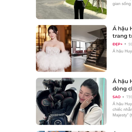
gian sống
Á hậu 
trang t
ĐẸP+
5
Á hậu Huy
Á hậu 
dòng ch
SAO
73
Á hậu Huy
chiếc nhẫn
Majesty" (