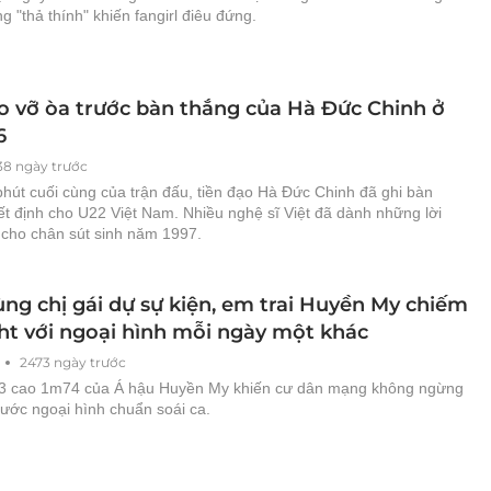
 "thả thính" khiến fangirl điêu đứng.
o vỡ òa trước bàn thắng của Hà Đức Chinh ở
6
38 ngày trước
hút cuối cùng của trận đấu, tiền đạo Hà Đức Chinh đã ghi bàn
ết định cho U22 Việt Nam. Nhiều nghệ sĩ Việt đã dành những lời
 cho chân sút sinh năm 1997.
ùng chị gái dự sự kiện, em trai Huyền My chiếm
ght với ngoại hình mỗi ngày một khác
2473 ngày trước
k3 cao 1m74 của Á hậu Huyền My khiến cư dân mạng không ngừng
rước ngoại hình chuẩn soái ca.