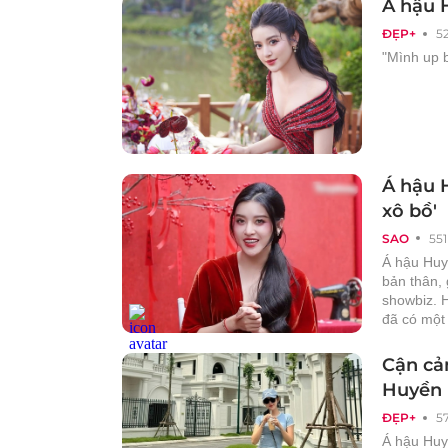
Á hậu 
ĐẸP+
5
"Mình up 
Á hậu 
xô bồ'
SAO
551
Á hậu Huy
bản thân, 
showbiz. H
đã có một
Cận cản
Huyền
ĐẸP+
5
Á hậu Huy