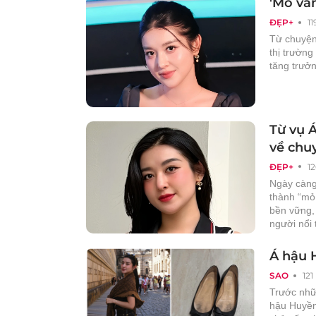
'Mỏ và
ĐẸP+
11
Từ chuyện 
thị trường
tăng trưởn
Từ vụ Á
về chu
ĐẸP+
1
Ngày càng
thành “mỏ
bền vững,
người nổi 
Á hậu 
SAO
121
Trước nhữn
hậu Huyền 