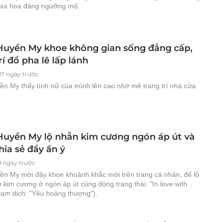
 xa hoa đáng ngưỡng mộ.
Huyền My khoe không gian sống đẳng cấp,
rí đồ pha lê lấp lánh
97 ngày trước
ền My thấy tính nữ của mình lên cao nhờ mê trang trí nhà cửa.
Huyền My lộ nhẫn kim cương ngón áp út và
ia sẻ đầy ẩn ý
9 ngày trước
ền My mới đây khoe khoảnh khắc mới trên trang cá nhân, để lộ
 kim cương ở ngón áp út cùng dòng trạng thái: "In love with
tạm dịch: "Yêu hoàng thượng").