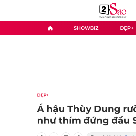
SHOWBIZ
ĐẸP+
ĐẸP+
Á hậu Thùy Dung rườ
như thím đứng đầu