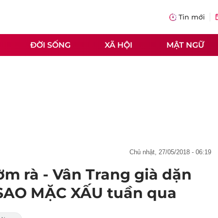
Tin mới
ĐỜI SỐNG
XÃ HỘI
MẬT NGỮ
chủ nhật, 27/05/2018 - 06:19
m rà - Vân Trang già dặn
 SAO MẶC XẤU tuần qua