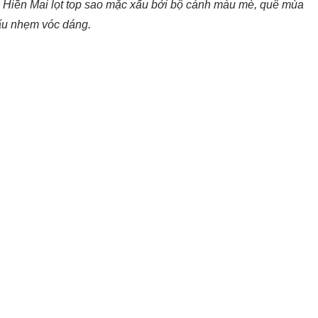
o, Hiền Mai lọt top sao mặc xấu bởi bộ cánh màu mè, quê mùa
ấu nhẹm vóc dáng.