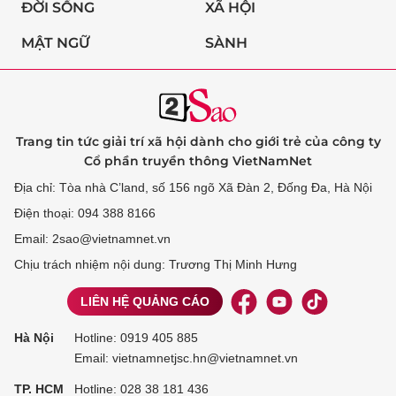
ĐỜI SỐNG
XÃ HỘI
MẬT NGỮ
SÀNH
Trang tin tức giải trí xã hội dành cho giới trẻ của công ty
Cổ phần truyền thông VietNamNet
Địa chỉ: Tòa nhà C’land, số 156 ngõ Xã Đàn 2, Đống Đa, Hà Nội
Điện thoại: 094 388 8166
Email: 2sao@vietnamnet.vn
Chịu trách nhiệm nội dung: Trương Thị Minh Hưng
LIÊN HỆ QUẢNG CÁO
Hà Nội
Hotline:
0919 405 885
Email: vietnamnetjsc.hn@vietnamnet.vn
TP. HCM
Hotline:
028 38 181 436