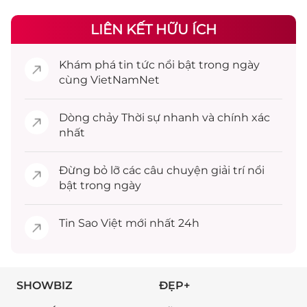
LIÊN KẾT HỮU ÍCH
Khám phá
tin tức
nổi bật trong ngày
cùng VietNamNet
Dòng chảy
Thời sự
nhanh và chính xác
nhất
Đừng bỏ lỡ các câu chuyện
giải trí
nổi
bật trong ngày
Tin
Sao Việt
mới nhất 24h
SHOWBIZ
ĐẸP+