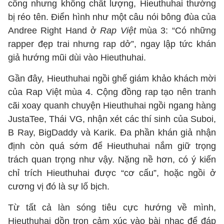
công nhưng không chất lượng, Hieuthuhai thường
bị réo tên. Điển hình như một câu nói bông đùa của
Andree Right Hand ở
Rap Việt
mùa 3: “Có những
rapper đẹp trai nhưng rap dở”, ngay lập tức khán
giả hướng mũi dùi vào Hieuthuhai.
Gần đây, Hieuthuhai ngồi ghế giám khảo khách mời
của Rap Việt mùa 4. Cộng đồng rap tạo nên tranh
cãi xoay quanh chuyện Hieuthuhai ngồi ngang hàng
JustaTee, Thái VG, nhận xét các thí sinh của Suboi,
B Ray, BigDaddy và Karik. Đa phần khán giả nhận
định còn quá sớm để Hieuthuhai nắm giữ trọng
trách quan trọng như vậy. Nặng nề hơn, có ý kiến
chỉ trích Hieuthuhai được “cơ cấu”, hoặc ngồi ở
cương vị đó là sự lố bịch.
Từ tất cả làn sóng tiêu cực hướng về mình,
Hieuthuhai dồn trọn cảm xúc vào bài nhạc để đáp