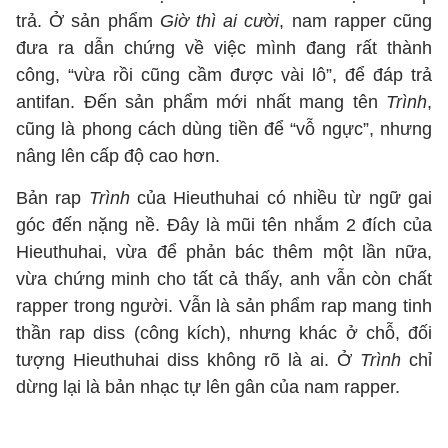
trả. Ở sản phẩm
Giờ thì ai cười
, nam rapper cũng
đưa ra dẫn chứng về việc mình đang rất thành
công, “vừa rồi cũng cầm được vài lô”, để đáp trả
antifan. Đến sản phẩm mới nhất mang tên
Trình
,
cũng là phong cách dùng tiền để “vỗ ngực”, nhưng
nâng lên cấp độ cao hơn.
Bản rap
Trình
của Hieuthuhai có nhiều từ ngữ gai
góc đến nặng nề. Đây là mũi tên nhắm 2 đích của
Hieuthuhai, vừa để phản bác thêm một lần nữa,
vừa chứng minh cho tất cả thấy, anh vẫn còn chất
rapper trong người. Vẫn là sản phẩm rap mang tinh
thần rap diss (công kích), nhưng khác ở chỗ, đối
tượng Hieuthuhai diss không rõ là ai. Ở
Trình
chỉ
dừng lại là bản nhạc tự lên gân của nam rapper.