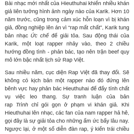
Bài nhạc mới nhất của Hieuthuhai khiến nhiều khán
giả liên tưởng hình ảnh ngày nào của Karik. Hơn 10
năm trước, cũng trong cảm xúc hỗn loạn vì bị khán
giả, đồng nghiệp lên án vì “rap mất chất”, Karik tung
bản nhạc
Ức chế
để giải tỏa. Sau động thái của
Karik, một loạt rapper nhảy vào, theo 2 chiều
hướng đồng tình - phản bác, tạo nên trận beef quy
mô lớn bậc nhất lịch sử Rap Việt.
Sau nhiều năm, cục diện Rap Việt đã thay đổi. Sẽ
không có kịch bản một rapper nào đó đứng lên
bênh vực hay phản bác Hieuthuhai để đẩy tính chất
vụ việc leo thang. Sự tranh luận của bản
rap
Trình
chỉ gói gọn ở phạm vi khán giả. Khi
Hieuthuhai lên nhạc, các fan của nam rapper hả hê,
gọi đây là sự giải tỏa cho những ấm ức bấy lâu nay.
Ngược lại, ở một số diễn đàn rap, ý kiến trái chiều