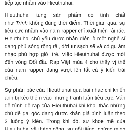
tiếp tục nhắm vào Hieuthuhai.
Hieuthuhai tung sản phẩm có tính chất
như
Trình
không đúng thời điểm. Thời gian qua, sự
tiêu cực nhắm vào nam rapper chỉ xuất hiện rải rác.
Hieuthuhai chủ yếu được nhận diện là một nghệ sĩ
đang phủ sóng rộng rãi, đời tư sạch sẽ và có gu âm
nhạc phù hợp giới trẻ. Việc Hieuthuhai được mời
đến vòng Đối đầu Rap Việt mùa 4 cho thấy vị thế
của nam rapper đang vượt lên tất cả ý kiến trái
chiều.
Sự phản bác của Hieuthuhai qua bài nhạc chỉ khiến
anh bị kéo thêm vào những tranh luận tiêu cực. Vấn
đề trình độ rap của Hieuthuhai khi khai thác những
chủ đề gai góc đang được khán giả bình luận theo
2 luồng ý kiến. Trong khi đó, sự khoe mẽ của
Hieuthuhai về thành công, sự nổi tiếng, chứng minh