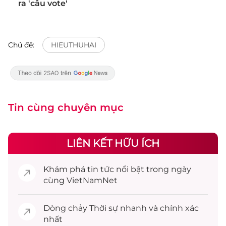
ra 'câu vote'
Chủ đề:
HIEUTHUHAI
Tin cùng chuyên mục
LIÊN KẾT HỮU ÍCH
Khám phá
tin tức
nổi bật trong ngày
cùng VietNamNet
Dòng chảy
Thời sự
nhanh và chính xác
nhất