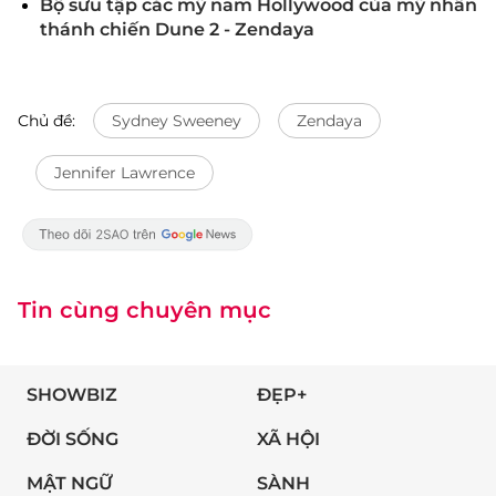
Bộ sưu tập các mỹ nam Hollywood của mỹ nhân
thánh chiến Dune 2 - Zendaya
Chủ đề:
Sydney Sweeney
Zendaya
Jennifer Lawrence
Tin cùng chuyên mục
SHOWBIZ
ĐẸP+
ĐỜI SỐNG
XÃ HỘI
MẬT NGỮ
SÀNH