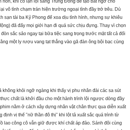
 hôn, khi cô lặn lội sang Trung Đông để tạo bất ngờ cho
 vô tình chạm trán hiện trường ngoại tình đầy trớ trêu. Dù
ch sạn tài ba Kỷ Phong để xoa dịu tình hình, nhưng sự khiêu
ý Mộng) đã đẩy mọi giới hạn đi quá sức chịu đựng. Thay vì chọn
n sắc sảo ngay tại bữa tiệc sang trọng trước mặt tất cả đối
ằng một ly rượu vang tạt thẳng vào gã đàn ông bội bạc cùng
không khỏi ngỡ ngàng khi thấy vị phu nhân đài các sa sút
thực chất là khởi đầu cho một hành trình lội ngược dòng đầy
 phim nằm ở cách xây dựng nhân vật chân thực qua diễn xuất
ịnh vị thế "nữ thần đô thị" khi lột tả xuất sắc quá trình từ
ồ lao công cô vẫn giữ được khí chất áp đảo. Sánh đôi cùng