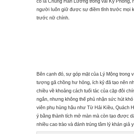
cô là Chung Hán Lương trong vai Kỷ Phong, m
người luôn giữ được sự điềm tĩnh trước mọi k
trước nữ chính.
Bên cạnh đó, sự góp mặt của Lý Mộng trong va
tượng gã chồng hư hỏng, ích kỷ đã tạo nên nhữ
chiều về khoảng cách tuổi tác của cặp đôi ch
ngắn, nhưng không thể phủ nhận sức hút khó 
viên phụ hùng hậu như Từ Hải Kiều, Quách H
ý bằng thành tích mở màn mà còn tạo được dấ
nhiều cao trào và đánh trúng tâm lý khán giả yêu