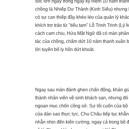
sốc lớn ngay trong ngày kỷ niệm 10 năm thành
chồng là Nhiếp Dư Thành (Kinh Siêu) nhưng lại
có sự can thiệp đầy khéo léo của quản lý khá
khích trơ tráo từ "tiểu tam" Lỗ Trinh Trinh (L
cách cam chịu, Hứa Mật Ngữ đã có màn phản đò
tác của chồng, chấm dứt 10 năm thanh xuân b
lời tuyên bố ly hôn dứt khoát.
Ngay sau màn đánh ghen chấn động, khán giả 
thành nhân viên vệ sinh khách sạn, nhưng đó 
ngoạn mục chốn công sở. Sự lôi cuốn của bộ
của dàn sao thực lực. Chu Châu tiếp tục khẳng đ
nhẫn nhịn đến kiên cường, ngay cả trong bộ đ