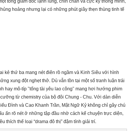
ột tổng giám đốc lạnh lùng, chín chắn và cực kỳ thông minh,
hủng hoảng nhưng lại có những phút giây thẹn thùng tinh tế
i kẻ thứ ba mang nét điên rồ ngầm và Kinh Siêu với hình
ng xung đột nghẹt thở. Dù vẫn tồn tại một số tranh luận trái
ính hay mô-típ "tổng tài yêu lao công" mang hơi hướng phim
cưỡng từ chemistry của bộ đôi Chung - Chu. Với dàn diễn
iểu Đình và Cao Khanh Trần, Mật Ngữ Kỷ không chỉ gây chú
u ấn rõ nét ở những tập đầu nhờ cách kể chuyện trực diện,
 thích thể loại “drama đô thị” đậm tính giải trí.