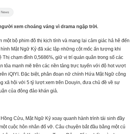
người xem choáng váng vì drama ngập trời.
 một bộ phim đô thị kịch tính và mang lại cảm giác hả hê đến
n hình Mật Ngữ Kỷ đã xác lập những cột mốc ấn tượng khi
 Thị chạm đỉnh 0,5686%, giữ vị trí quán quân trong số các
an tỏa mạnh mẽ trên các nền tảng trực tuyến với độ hot vượt
trên iQIYI. Đặc biệt, phân đoạn nữ chính Hứa Mật Ngữ công
g xã hội với 5 tỷ lượt xem trên Douyin, đưa chủ đề về sự
luận của đông đảo khán giả.
iả Hồng Cửu, Mật Ngữ Kỷ xoay quanh hành trình tái sinh đầy
ột cuộc hôn nhân đổ vỡ. Câu chuyện bắt đầu bằng một cú