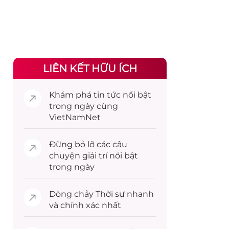
LIÊN KẾT HỮU ÍCH
Khám phá
tin tức
nổi bật
trong ngày cùng
VietNamNet
Đừng bỏ lỡ các câu
chuyện
giải trí
nổi bật
trong ngày
Dòng chảy
Thời sự
nhanh
và chính xác nhất