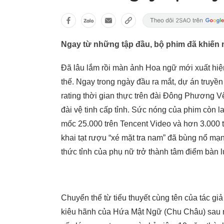
Ngay từ những tập đầu, bộ phim đã khiến 
Đã lâu lắm rồi màn ảnh Hoa ngữ mới xuất hiện
thế. Ngay trong ngày đầu ra mắt, dự án truyề
rating thời gian thực trên đài Đông Phương Vệ
đài vệ tinh cấp tỉnh. Sức nóng của phim còn l
mốc 25.000 trên Tencent Video và hơn 3.000 
khai tạt rượu “xé mặt tra nam” đã bùng nổ mạn
thức tỉnh của phụ nữ trở thành tâm điểm bàn 
Chuyển thể từ tiểu thuyết cùng tên của tác g
kiêu hãnh của Hứa Mật Ngữ (Chu Châu) sau m