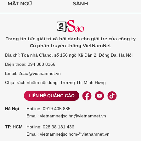
MẬT NGỮ
SÀNH
Trang tin tức giải trí xã hội dành cho giới trẻ của công ty
Cổ phần truyền thông VietNamNet
Địa chỉ: Tòa nhà C’land, số 156 ngõ Xã Đàn 2, Đống Đa, Hà Nội
Điện thoại: 094 388 8166
Email: 2sao@vietnamnet.vn
Chịu trách nhiệm nội dung: Trương Thị Minh Hưng
LIÊN HỆ QUẢNG CÁO
Hà Nội
Hotline:
0919 405 885
Email: vietnamnetjsc.hn@vietnamnet.vn
TP. HCM
Hotline:
028 38 181 436
Email: vietnamnetjsc.hcm@vietnamnet.vn