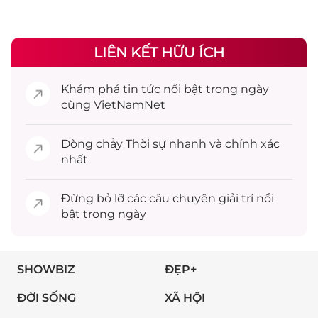
LIÊN KẾT HỮU ÍCH
Khám phá
tin tức
nổi bật trong ngày
cùng VietNamNet
Dòng chảy
Thời sự
nhanh và chính xác
nhất
Đừng bỏ lỡ các câu chuyện
giải trí
nổi
bật trong ngày
SHOWBIZ
ĐẸP+
ĐỜI SỐNG
XÃ HỘI