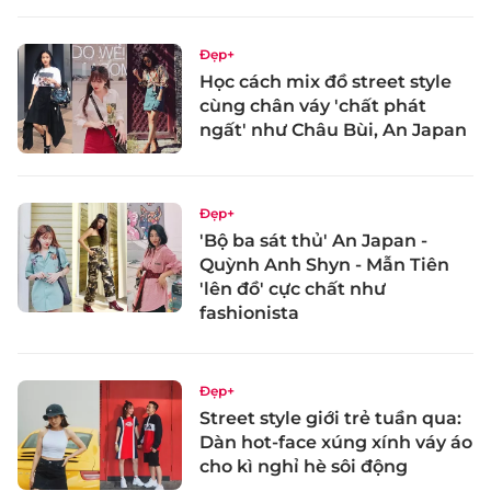
Đẹp+
Học cách mix đồ street style
cùng chân váy 'chất phát
ngất' như Châu Bùi, An Japan
Đẹp+
'Bộ ba sát thủ' An Japan -
Quỳnh Anh Shyn - Mẫn Tiên
'lên đồ' cực chất như
fashionista
Đẹp+
Street style giới trẻ tuần qua:
Dàn hot-face xúng xính váy áo
cho kì nghỉ hè sôi động