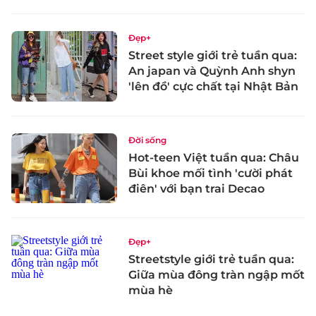
Đẹp+
Street style giới trẻ tuần qua:
An japan và Quỳnh Anh shyn
'lên đồ' cực chất tại Nhật Bản
Đời sống
Hot-teen Việt tuần qua: Châu
Bùi khoe mối tình 'cười phát
điên' với bạn trai Decao
Đẹp+
Streetstyle giới trẻ tuần qua:
Giữa mùa đông tràn ngập mốt
mùa hè