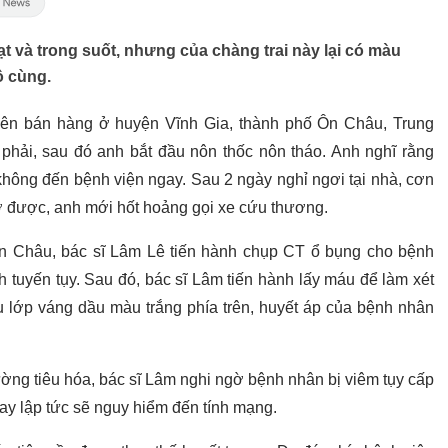
 và trong suốt, nhưng của chàng trai này lại có màu
ô cùng.
iên bán hàng ở huyện Vĩnh Gia, thành phố Ôn Châu, Trung
phải, sau đó anh bắt đầu nôn thốc nôn tháo. Anh nghĩ rằng
không đến bệnh viện ngay. Sau 2 ngày nghỉ ngơi tại nhà, cơn
hở được, anh mới hốt hoảng gọi xe cứu thương.
 Châu, bác sĩ Lâm Lê tiến hành chụp CT ổ bụng cho bệnh
h tuyến tụy. Sau đó, bác sĩ Lâm tiến hành lấy máu để làm xét
u lớp váng dầu màu trắng phía trên, huyết áp của bệnh nhân
đường tiêu hóa, bác sĩ Lâm nghi ngờ bệnh nhân bị viêm tụy cấp
gay lập tức sẽ nguy hiểm đến tính mạng.