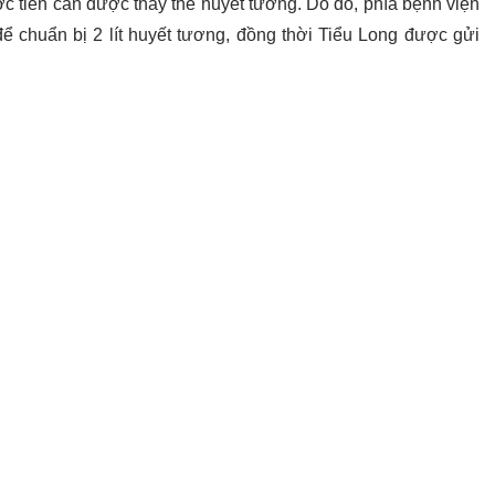
ớc tiên cần được thay thế huyết tương. Do đó, phía bệnh viện
ể chuẩn bị 2 lít huyết tương, đồng thời Tiểu Long được gửi