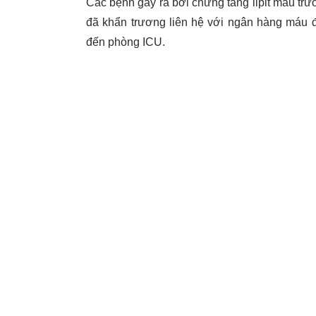
Các bệnh gây ra bởi chứng tăng lipit máu trư
đã khẩn trương liên hệ với ngân hàng máu đ
đến phòng ICU.