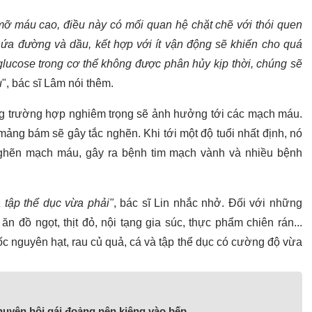
 mỡ máu cao, điều này có mối quan hệ chặt chẽ với thói quen
ứa đường và dầu, kết hợp với ít vận động sẽ khiến cho quá
 glucose trong cơ thể không được phân hủy kịp thời, chúng sẽ
u
", bác sĩ Lâm nói thêm.
ong trường hợp nghiêm trọng sẽ ảnh hưởng tới các mạch máu.
mảng bám sẽ gây tắc nghẽn. Khi tới một độ tuổi nhất định, nó
ghẽn mạch máu, gây ra bệnh tim mạch vành và nhiều bệnh
 tập thể dục vừa phải"
, bác sĩ Lin nhắc nhở. Đối với những
 đồ ngọt, thịt đỏ, nội tạng gia súc, thực phẩm chiên rán...
c nguyên hạt, rau củ quả, cá và tập thể dục có cường độ vừa
khuyên hội gái đoảng nên kiêng vào bếp