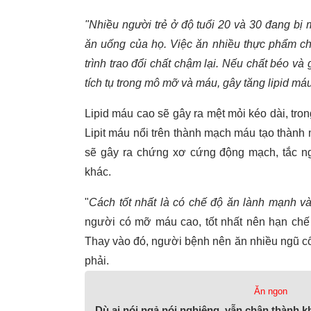
"Nhiều người trẻ ở độ tuổi 20 và 30 đang bị
ăn uống của họ. Việc ăn nhiều thực phẩm ch
trình trao đổi chất chậm lại. Nếu chất béo và
tích tụ trong mô mỡ và máu, gây tăng lipid má
Lipid máu cao sẽ gây ra mệt mỏi kéo dài, tr
Lipit máu nổi trên thành mạch máu tạo thành 
sẽ gây ra chứng xơ cứng động mạch, tắc n
khác.
"
Cách tốt nhất là có chế độ ăn lành mạnh và
người có mỡ máu cao, tốt nhất nên hạn chế ăn
Thay vào đó, người bệnh nên ăn nhiều ngũ cố
phải.
Ăn ngon
Dù ai nói ngả nói nghiêng, vẫn chân thành 