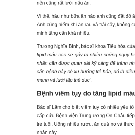
nên cũng rất lười nấu ăn.
Vì thế, hầu như bữa ăn nào anh cũng đặt đồ ăn
Anh cũng hiếm khi ăn rau và trái cây, không 
mình tăng cân khá nhiều.
Trương Nghĩa Binh, bác sĩ khoa Tiêu hóa của
lipid máu cao sẽ gây ra nhiều chứng nguy h
nhân cần được quan sát kỹ càng để tránh nhữ
căn bệnh này có xu hướng trẻ hóa, đó là điề
mạnh và lười tập thể dục"
.
Bệnh viêm tụy do tăng lipid m
Bác sĩ Lâm cho biết viêm tụy có nhiều yếu tố
cấp cứu Bệnh viện Trung ương Ôn Châu tiếp 
trẻ tuổi. Uống nhiều rượu, ăn quá no và th
nhân này.