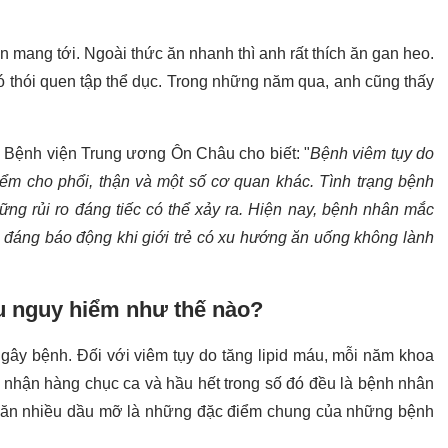
 mang tới. Ngoài thức ăn nhanh thì anh rất thích ăn gan heo.
có thói quen tập thể dục. Trong những năm qua, anh cũng thấy
 Bệnh viện Trung ương Ôn Châu cho biết: "
Bệnh viêm tụy do
iểm cho phổi, thận và một số cơ quan khác. Tình trạng bệnh
ng rủi ro đáng tiếc có thể xảy ra. Hiện nay, bệnh nhân mắc
u đáng báo động khi giới trẻ có xu hướng ăn uống không lành
áu nguy hiểm như thế nào?
 gây bệnh. Đối với viêm tụy do tăng lipid máu, mỗi năm khoa
nhận hàng chục ca và hầu hết trong số đó đều là bệnh nhân
ức ăn nhiều dầu mỡ là những đặc điểm chung của những bệnh