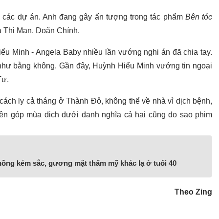
ới các dự án. Anh đang gây ấn tượng trong tác phẩm
Bên tóc
 Thi Mạn, Doãn Chính.
iểu Minh - Angela Baby nhiều lần vướng nghi án đã chia tay.
 như bằng không. Gần đây, Huỳnh Hiểu Minh vướng tin ngoại
Tư.
cách ly cả tháng ở Thành Đô, không thể về nhà vì dịch bệnh,
yên góp mùa dịch dưới danh nghĩa cả hai cũng do sao phim
hồng kém sắc, gương mặt thẩm mỹ khác lạ ở tuổi 40
Theo Zing