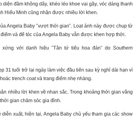
 diện đầm không dây, khéo léo khoe vai gầy, vóc dáng thanh
nh Hiểu Minh cũng nhận được nhiều lời khen.
của Angela Baby "vượt thời gian". Loạt ảnh này được chụp từ
 điểm và để tóc của Angela Baby vẫn được khen hợp thời.
 xứng với danh hiệu "Tân tứ tiểu hoa đán" do
Southern
p 31 tuổi trở lại ngày làm việc đầu tiên sau kỳ nghỉ dài hạn vì
khoác trench coat và trang điểm nhẹ nhàng.
ận nhiều lời khen về nhan sắc. Trong khoảng thời gian vắng
thời gian chăm sóc gia đình.
 diễn xuất, hiện tại, Angela Baby chủ yếu tham gia các show