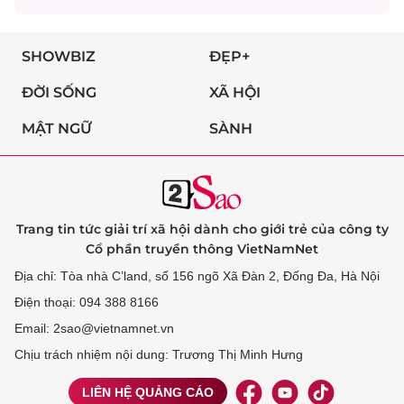
SHOWBIZ
ĐẸP+
ĐỜI SỐNG
XÃ HỘI
MẬT NGỮ
SÀNH
Trang tin tức giải trí xã hội dành cho giới trẻ của công ty
Cổ phần truyền thông VietNamNet
Địa chỉ: Tòa nhà C’land, số 156 ngõ Xã Đàn 2, Đống Đa, Hà Nội
Điện thoại: 094 388 8166
Email: 2sao@vietnamnet.vn
Chịu trách nhiệm nội dung: Trương Thị Minh Hưng
LIÊN HỆ QUẢNG CÁO