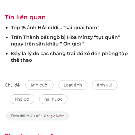
Tin liên quan
Top 15 ảnh HÀI cười... "sái quai hàm"
Trấn Thành bất ngờ bị Hòa Minzy "tụt quần"
ngay trên sân khấu " Ơn giời "
Đây là lý do các chàng trai đổ xô đến phòng tập
thể thao
Chủ đề:
ảnh cười
Loạt ảnh
ảnh vui
khó đỡ
hài hước