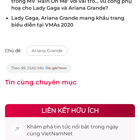
trong MV 'Rain On Me' với vai trò... vũ công phụ
hoạ cho Lady Gaga và Ariana Grande?
Lady Gaga, Ariana Grande mang khẩu trang
biểu diễn tại VMAs 2020
Chủ đề:
Ariana Grande
Tin cùng chuyên mục
LIÊN KẾT HỮU ÍCH
Khám phá
tin tức
nổi bật trong ngày
cùng VietNamNet