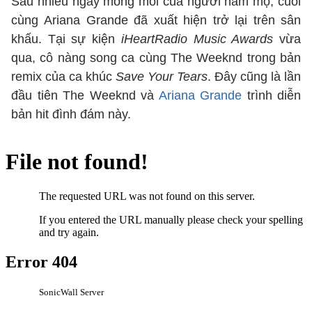
Sau nhiều ngày mong mỏi của người hâm mộ, cuối
cùng Ariana Grande
đã xuất hiện trở lại trên sân
khấu. Tại sự kiện
iHeartRadio Music Awards
vừa
qua, cô nàng song ca cùng The Weeknd trong bản
remix của ca khúc
Save Your Tears
. Đây cũng là lần
đầu tiên The Weeknd và
Ariana Grande
trình diễn
bản hit đình đám này.