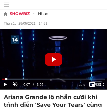
SHOWBIZ
Nhạc
thứ sáu, 28/05/2021 - 14:51
Ariana Grande lộ nhẫn cưới khi
trình diễn 'Save Your Tears' cùng