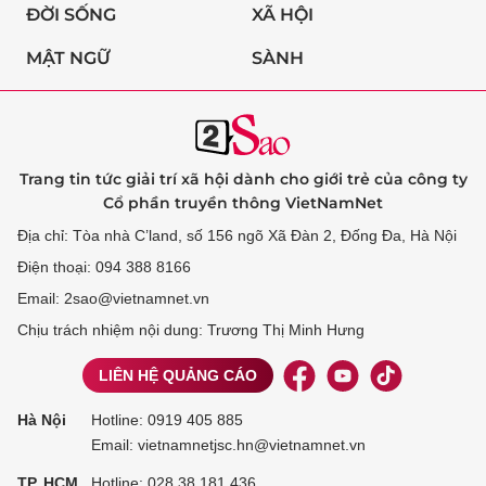
ĐỜI SỐNG
XÃ HỘI
MẬT NGỮ
SÀNH
Trang tin tức giải trí xã hội dành cho giới trẻ của công ty
Cổ phần truyền thông VietNamNet
Địa chỉ: Tòa nhà C’land, số 156 ngõ Xã Đàn 2, Đống Đa, Hà Nội
Điện thoại: 094 388 8166
Email: 2sao@vietnamnet.vn
Chịu trách nhiệm nội dung: Trương Thị Minh Hưng
LIÊN HỆ QUẢNG CÁO
Hà Nội
Hotline:
0919 405 885
Email: vietnamnetjsc.hn@vietnamnet.vn
TP. HCM
Hotline:
028 38 181 436