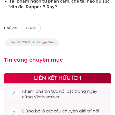
Tái phạm ngôn từ phản cảm, chế tài nào đủ sức
'răn đe' Rapper B Ray?
Chủ đề:
B Ray
Tin cùng chuyên mục
LIÊN KẾT HỮU ÍCH
Khám phá
tin tức
nổi bật trong ngày
cùng VietNamNet
Đừng bỏ lỡ các câu chuyện
giải trí
nổi