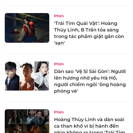
Phim
'Trái Tim Quái Vật': Hoàng
Thùy Linh, B Trần tỏa sáng
trong tác phẩm giật gân còn
'sạn'
Phim
Dàn sao 'Vệ Sĩ Sài Gòn': Người
lên hương nhờ yêu Hà Hồ,
người chiếm ngôi 'ông hoàng
phòng vé'
Phim
Hoàng Thùy Linh và dàn soái
ca than khổ vì bị hành đến
nhìn không ra trong 'Trái Tim