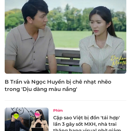
B Trần và Ngọc Huyền bị chê nhạt nhẽo
trong 'Dịu dàng màu nắng'
Phim
Cặp sao Việt bị đồn 'tái hợp'
lần 3 gây sốt MXH, nhà trai
thăng hạng visual nhờ giảm