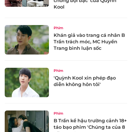
chồng bội bạc' của Quỳnh
Kool
Phim
Khán giả vào trang cá nhân B
Trần trách móc, MC Huyền
Trang bình luận sốc
Phim
'Quỳnh Kool xin phép đạo
diễn không hôn tôi'
Phim
B Trần kể hậu trường cảnh 18+
táo bạo phim 'Chúng ta của 8