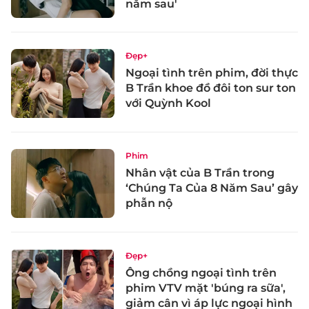
năm sau'
Đẹp+
Ngoại tình trên phim, đời thực
B Trần khoe đồ đôi ton sur ton
với Quỳnh Kool
Phim
Nhân vật của B Trần trong
‘Chúng Ta Của 8 Năm Sau’ gây
phẫn nộ
Đẹp+
Ông chồng ngoại tình trên
phim VTV mặt 'búng ra sữa',
giảm cân vì áp lực ngoại hình