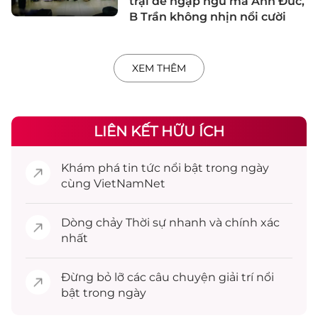
trại để ngập ngũ mà Anh Đức,
B Trần không nhịn nổi cười
XEM THÊM
LIÊN KẾT HỮU ÍCH
Khám phá
tin tức
nổi bật trong ngày
cùng VietNamNet
Dòng chảy
Thời sự
nhanh và chính xác
nhất
Đừng bỏ lỡ các câu chuyện
giải trí
nổi
bật trong ngày