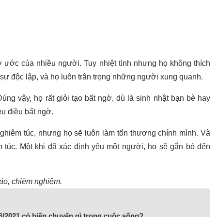
ơ ước của nhiều người. Tuy nhiệt tình nhưng họ không thích
 sự độc lập, và họ luôn trân trọng những người xung quanh.
ng vậy, họ rất giỏi tạo bất ngờ, dù là sinh nhật bạn bè hay
ều điều bất ngờ.
ghiêm túc, nhưng họ sẽ luôn làm tổn thương chính mình. Và
m túc. Một khi đã xác định yêu một người, họ sẽ gắn bó đến
khảo, chiêm nghiệm.
6/2021 có biến chuyển gì trong cuộc sống?