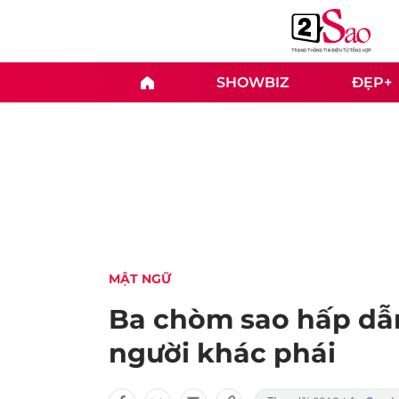
SHOWBIZ
ĐẸP+
MẬT NGỮ
Ba chòm sao hấp dẫn 
người khác phái