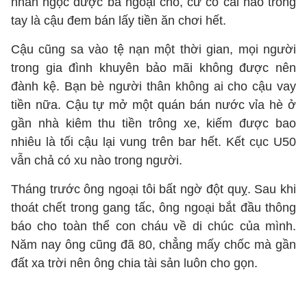
nhẫn ngọc được bà ngoại cho, cứ có cái nào trong
tay là cậu đem bán lấy tiền ăn chơi hết.
Cậu cũng sa vào tệ nạn một thời gian, mọi người
trong gia đình khuyên bảo mãi không được nên
đành kệ. Bạn bè người thân không ai cho cậu vay
tiền nữa. Cậu tự mở một quán bán nước vỉa hè ở
gần nhà kiêm thu tiền trông xe, kiếm được bao
nhiêu là tối cậu lại vung trên bar hết. Kết cục U50
vẫn chả có xu nào trong người.
Tháng trước ông ngoại tôi bất ngờ đột quỵ. Sau khi
thoát chết trong gang tấc, ông ngoại bắt đầu thông
báo cho toàn thể con cháu về di chúc của mình.
Năm nay ông cũng đã 80, chẳng mấy chốc mà gần
đất xa trời nên ông chia tài sản luôn cho gọn.