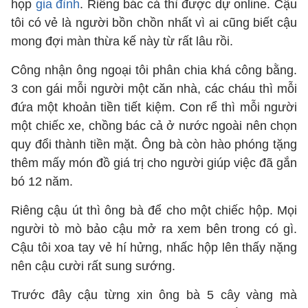
họp
gia đình
. Riêng bác cả thì được dự online. Cậu
tôi có vẻ là người bồn chồn nhất vì ai cũng biết cậu
mong đợi màn thừa kế này từ rất lâu rồi.
Công nhận ông ngoại tôi phân chia khá công bằng.
3 con gái mỗi người một căn nhà, các cháu thì mỗi
đứa một khoản tiền tiết kiệm. Con rể thì mỗi người
một chiếc xe, chồng bác cả ở nước ngoài nên chọn
quy đổi thành tiền mặt. Ông bà còn hào phóng tặng
thêm mấy món đồ giá trị cho người giúp việc đã gắn
bó 12 năm.
Riêng cậu út thì ông bà để cho một chiếc hộp. Mọi
người tò mò bảo cậu mở ra xem bên trong có gì.
Cậu tôi xoa tay vẻ hí hửng, nhấc hộp lên thấy nặng
nên cậu cười rất sung sướng.
Trước đây cậu từng xin ông bà 5 cây vàng mà