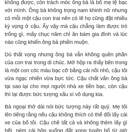
không được, còn trách móc ông bà là bố mẹ tệ bạc
với mình. Ông bà không trọng nam khinh nữ nhưng
có mỗi một cậu con trai nên có lẽ họ cũng đặt nhiều
kỳ vọng ở cậu. Ấy vậy mà cậu chẳng làm được trò
trống gì, mấy chục năm chỉ ăn bám gia đình và lúc
nào cũng khiến ông bà phiền muộn.
Dù thất vọng nhưng ông bà vẫn không quên phần
của con trai trong di chúc. Mở hộp ra thấy bên trong
là một con cóc màu bạc cỡ bằng cái nồi nhỏ, cậu tôi
vừa ngạc nhiên vừa bực tức. Cậu chất vấn ông bà
tại sao lại cho mọi người nhà xe tiền bạc, còn cậu
thì lại được bức tượng xấu xí vô dụng kia.
Bà ngoại thở dài nói bức tượng này rất quý. Mẹ tôi
lên tiếng rằng nếu cậu không thích có thể đổi lấy cái
xe của bố tôi. Cậu chê tất cả và không thèm lấy gì
hết, ném cái hộp xuống đất xong tuyên bố từ giờ