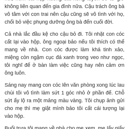
không liên quan đến gia đình nữa. Cậu trách ông bà
vô tâm với con trai nên cậu cũng sẽ vô tình với họ,
chối bỏ việc phụng dưỡng ông bà đến cuối đời.
Cả nhà lắc đầu kệ cho cậu bỏ đi. Tôi nhặt con cóc
cất lại vào hộp, ông ngoại bảo nếu tôi thích có thể
mang về nhà. Con cóc được làm khá tinh xảo,
miệng còn ngậm cục đá xanh trong veo như ngọc,
tôi nghĩ để ở bàn làm việc cũng hay nên cảm ơn
ông luôn.
Sáng nay mang con cóc lên văn phòng xong lúc lau
chùi tôi vô tình làm sứt 1 góc nhỏ ở phần đế. Chỗ
sứt ấy lộ ra một mảng màu vàng. Tôi chụp ảnh gửi
cho mẹ thì mẹ giật mình bảo tôi cất cái tượng lại
vào hộp.
Buổi trưa tôi mang về nhà cho mẹ xem, mẹ lấy giấy