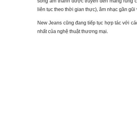
sóng âm thanh được truyền đến màng rung củ
liên tục theo thời gian thực), âm nhạc gần g
New Jeans cũng đang tiếp tục hợp tác với c
nhất của nghệ thuật thương mại.