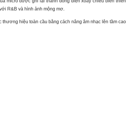
a micro được ghi lại thành dòng điện xoay chiều biến thiên
ũi với R&B và hình ảnh mộng mơ.
ác thương hiệu toàn cầu bằng cách nâng âm nhạc lên tầm cao