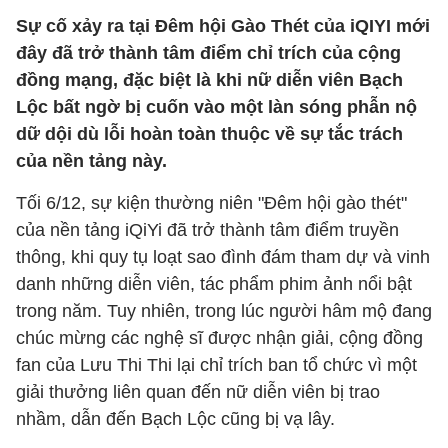
Sự cố xảy ra tại Đêm hội Gào Thét của iQIYI mới
đây đã trở thành tâm điểm chỉ trích của cộng
đồng mạng, đặc biệt là khi nữ diễn viên Bạch
Lộc bất ngờ bị cuốn vào một làn sóng phẫn nộ
dữ dội dù lỗi hoàn toàn thuộc về sự tắc trách
của nền tảng này.
Tối 6/12, sự kiện thường niên "Đêm hội gào thét"
của nền tảng iQiYi đã trở thành tâm điểm truyền
thông, khi quy tụ loạt sao đình đám tham dự và vinh
danh những diễn viên, tác phẩm phim ảnh nổi bật
trong năm. Tuy nhiên, trong lúc người hâm mộ đang
chúc mừng các nghệ sĩ được nhận giải, cộng đồng
fan của Lưu Thi Thi lại chỉ trích ban tổ chức vì một
giải thưởng liên quan đến nữ diễn viên bị trao
nhầm, dẫn đến Bạch Lộc cũng bị vạ lây.