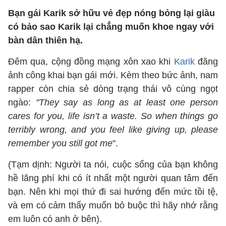
Bạn gái Karik sở hữu vẻ đẹp nóng bỏng lại giàu
có bảo sao Karik lại chẳng muốn khoe ngay với
bàn dân thiên hạ.
Đêm qua, cộng đồng mạng xôn xao khi
Karik
đăng
ảnh công khai bạn gái mới. Kèm theo bức ảnh, nam
rapper còn chia sẻ dòng trạng thái vô cùng ngọt
ngào:
"
They say as long as at least one person
cares for you, life isn’t a waste. So when things go
terribly wrong, and you feel like giving up, please
remember you still got me
".
(Tạm dịnh: Người ta nói, cuộc sống của bạn không
hề lãng phí khi có ít nhất một người quan tâm đến
bạn. Nên khi mọi thứ đi sai hướng đến mức tồi tệ,
và em có cảm thấy muốn bỏ buộc thì hãy nhớ rằng
em luôn có anh ở bên).