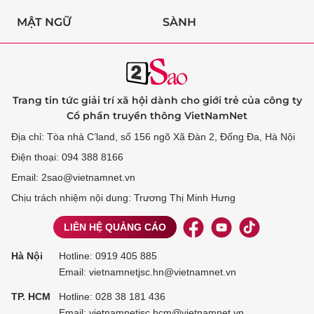
MẬT NGỮ
SÀNH
Trang tin tức giải trí xã hội dành cho giới trẻ của công ty
Cổ phần truyền thông VietNamNet
Địa chỉ: Tòa nhà C’land, số 156 ngõ Xã Đàn 2, Đống Đa, Hà Nội
Điện thoại: 094 388 8166
Email: 2sao@vietnamnet.vn
Chịu trách nhiệm nội dung: Trương Thị Minh Hưng
LIÊN HỆ QUẢNG CÁO
Hà Nội
Hotline:
0919 405 885
Email: vietnamnetjsc.hn@vietnamnet.vn
TP. HCM
Hotline:
028 38 181 436
Email: vietnamnetjsc.hcm@vietnamnet.vn