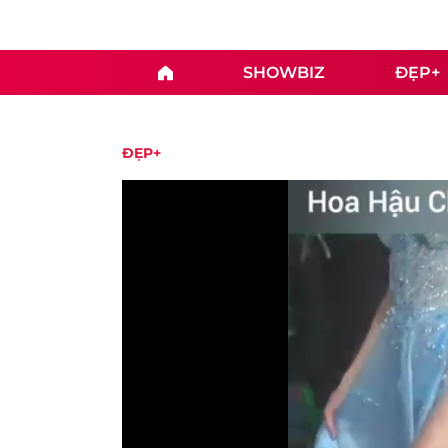
SHOWBIZ
ĐẸP+
ĐẸP+