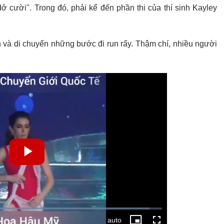
ở cười". Trong đó, phải kể đến phần thi của thí sinh Kayley
h và di chuyển những bước đi run rẩy. Thậm chí, nhiều người