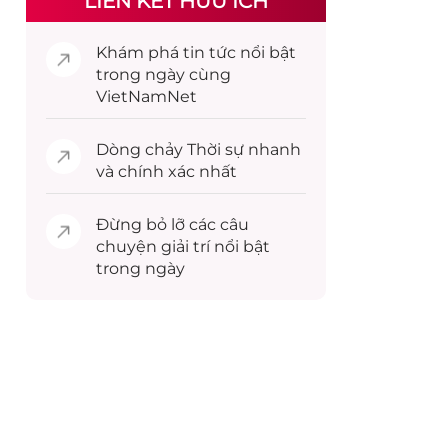
LIÊN KẾT HỮU ÍCH
Khám phá
tin tức
nổi bật
trong ngày cùng
VietNamNet
Dòng chảy
Thời sự
nhanh
và chính xác nhất
Đừng bỏ lỡ các câu
chuyện
giải trí
nổi bật
trong ngày