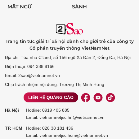
MẬT NGỮ
SÀNH
Trang tin tức giải trí xã hội dành cho giới trẻ của công ty
Cổ phần truyền thông VietNamNet
Địa chỉ: Tòa nhà C’land, số 156 ngõ Xã Đàn 2, Đống Đa, Hà Nội
Điện thoại: 094 388 8166
Email: 2sao@vietnamnet.vn
Chịu trách nhiệm nội dung: Trương Thị Minh Hưng
LIÊN HỆ QUẢNG CÁO
Hà Nội
Hotline:
0919 405 885
Email: vietnamnetjsc.hn@vietnamnet.vn
TP. HCM
Hotline:
028 38 181 436
Email: vietnamnetjsc.hcm@vietnamnet.vn