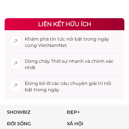
LIÊN KẾT HỮU ÍCH
Khám phá
tin tức
nổi bật trong ngày
cùng VietNamNet
Dòng chảy
Thời sự
nhanh và chính xác
nhất
Đừng bỏ lỡ các câu chuyện
giải trí
nổi
bật trong ngày
SHOWBIZ
ĐẸP+
ĐỜI SỐNG
XÃ HỘI