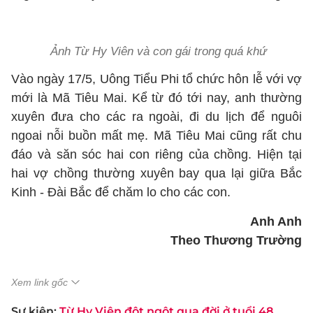
Ảnh Từ Hy Viên và con gái trong quá khứ
Vào ngày 17/5, Uông Tiểu Phi tổ chức hôn lễ với vợ
mới là Mã Tiêu Mai. Kể từ đó tới nay, anh thường
xuyên đưa cho các ra ngoài, đi du lịch để nguôi
ngoai nỗi buồn mất mẹ. Mã Tiêu Mai cũng rất chu
đáo và săn sóc hai con riêng của chồng. Hiện tại
hai vợ chồng thường xuyên bay qua lại giữa Bắc
Kinh - Đài Bắc để chăm lo cho các con.
Anh Anh
Theo Thương Trường
Xem link gốc
Sự kiện:
Từ Hy Viên đột ngột qua đời ở tuổi 48