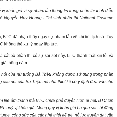
 vị khán giả vì sự nhầm lẫn thông tin trong phần thi trình diễn
kế Nguyễn Huy Hoàng - Thí sinh phần thi National Costume
h, BTC đã nhận thấy ngay sự nhầm lẫn về chi tiết lịch sử. Tuy
C không thể xử lý ngay lập tức.
cắt bỏ phần thi có sự sai sót này. BTC thành thật xin lỗi và
 giả thông cảm.
âu nói của nữ tướng Bà Triệu không được sử dụng trong phần
 câu nói của Bà Triệu mà nhà thiết kế có ý định đưa vào cho
ầm file âm thanh mà BTC chưa phê duyệt. Hơn ai hết, BTC xin
 đến quý vị khán giả. Mong quý vị khán giả bỏ qua sai sót đáng
stume, công sức của các nhà thiết kế trẻ, nỗ lực truyền đạt văn