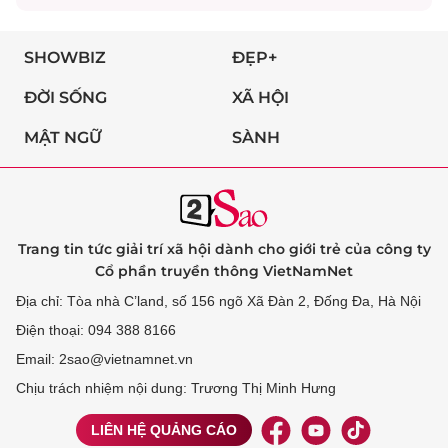
SHOWBIZ
ĐẸP+
ĐỜI SỐNG
XÃ HỘI
MẬT NGỮ
SÀNH
Trang tin tức giải trí xã hội dành cho giới trẻ của công ty
Cổ phần truyền thông VietNamNet
Địa chỉ: Tòa nhà C’land, số 156 ngõ Xã Đàn 2, Đống Đa, Hà Nội
Điện thoại: 094 388 8166
Email: 2sao@vietnamnet.vn
Chịu trách nhiệm nội dung: Trương Thị Minh Hưng
LIÊN HỆ QUẢNG CÁO