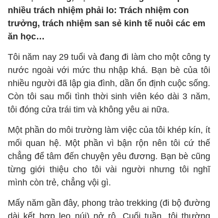
nhiều trách nhiệm phải lo: Trách nhiệm con
trưởng, trách nhiệm san sẻ kinh tế nuôi các em
ăn học…
Tôi năm nay 29 tuổi và đang đi làm cho một công ty
nước ngoài với mức thu nhập khá. Bạn bè của tôi
nhiều người đã lập gia đình, dần ổn định cuộc sống.
Còn tôi sau mối tình thời sinh viên kéo dài 3 năm,
tôi đóng cửa trái tim và không yêu ai nữa.
Một phần do môi trường làm việc của tôi khép kín, ít
mối quan hệ. Một phần vì bận rộn nên tôi cứ thế
chẳng để tâm đến chuyện yêu đương. Bạn bè cũng
từng giới thiệu cho tôi vài người nhưng tôi nghĩ
mình còn trẻ, chẳng vội gì.
Mấy năm gần đây, phong trào trekking (đi bộ đường
dài kết hợp leo núi) nở rộ. Cuối tuần, tôi thường