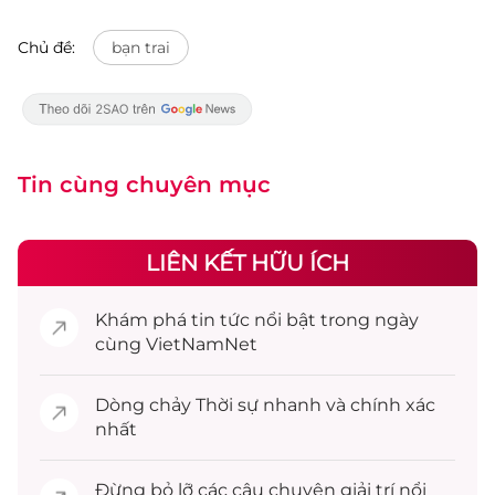
Chủ đề:
bạn trai
Tin cùng chuyên mục
LIÊN KẾT HỮU ÍCH
Khám phá
tin tức
nổi bật trong ngày
cùng VietNamNet
Dòng chảy
Thời sự
nhanh và chính xác
nhất
Đừng bỏ lỡ các câu chuyện
giải trí
nổi