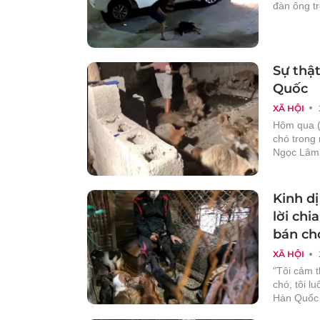
đàn ông tr
Sự thật
Quốc
XÃ HỘI
Hôm qua (
chó trong 
Ngọc Lâm 
Kinh dị
lời chi
bán ch
XÃ HỘI
"Tôi cảm 
chó, tôi lu
Hàn Quốc 