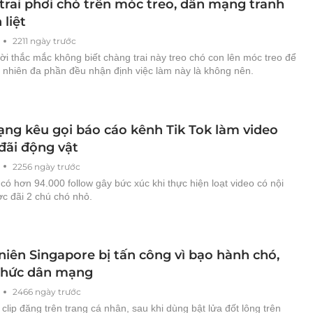
trai phơi chó trên móc treo, dân mạng tranh
 liệt
2211 ngày trước
i thắc mắc không biết chàng trai này treo chó con lên móc treo để
y nhiên đa phần đều nhận định việc làm này là không nên.
ng kêu gọi báo cáo kênh Tik Tok làm video
đãi động vật
2256 ngày trước
có hơn 94.000 follow gây bức xúc khi thực hiện loạt video có nội
c đãi 2 chú chó nhỏ.
niên Singapore bị tấn công vì bạo hành chó,
thức dân mạng
2466 ngày trước
clip đăng trên trang cá nhân, sau khi dùng bật lửa đốt lông trên