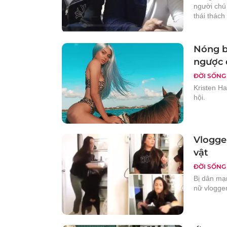
người chú
thái thác
Nóng bỏ
ngược 
ĐỜI SỐNG
Kristen Ha
hội.
Vlogger
vật
ĐỜI SỐNG
Bị dân mạn
nữ vlogger