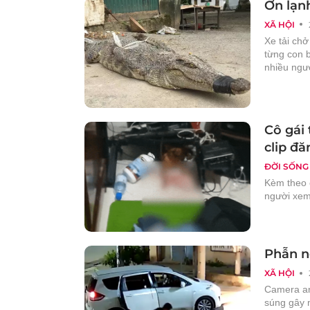
Ớn lạnh
XÃ HỘI
Xe tải ch
từng con b
nhiều ngư
Cô gái
clip đă
ĐỜI SỐNG
Kèm theo 
người xem
Phẫn n
XÃ HỘI
Camera an 
súng gây 