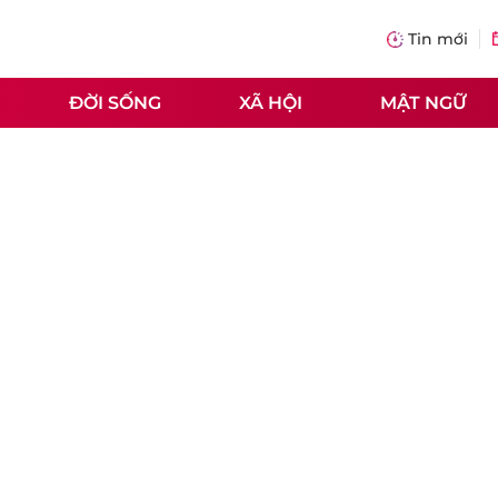
Tin mới
ĐỜI SỐNG
XÃ HỘI
MẬT NGỮ