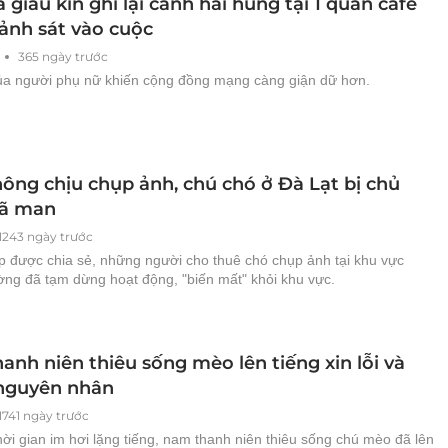
giấu kín ghi lại cảnh hãi hùng tại 1 quán cafe
ảnh sát vào cuộc
365 ngày trước
của người phụ nữ khiến cộng đồng mạng càng giận dữ hơn.
hông chịu chụp ảnh, chú chó ở Đà Lạt bị chủ
dã man
1243 ngày trước
ip được chia sẻ, những người cho thuê chó chụp ảnh tại khu vực
ờng đã tạm dừng hoạt động, "biến mất" khỏi khu vực.
nh niên thiêu sống mèo lên tiếng xin lỗi và
 nguyên nhân
1741 ngày trước
ời gian im hơi lặng tiếng, nam thanh niên thiêu sống chú mèo đã lên