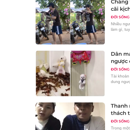
Chàng 
cãi kịch
ĐỜI SỐNG
Nhiều ngườ
làm gì, tu
Dân mạ
ngược 
ĐỜI SỐNG
Tài khoản 
dung ngượ
Thanh 
thách 
ĐỜI SỐNG
Trong một 