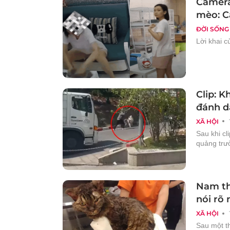
Camera 
mèo: C
ĐỜI SỐNG
Lời khai 
Clip: K
đánh 
XÃ HỘI
Sau khi cl
quảng trư
Nam tha
nói rõ
XÃ HỘI
Sau một th