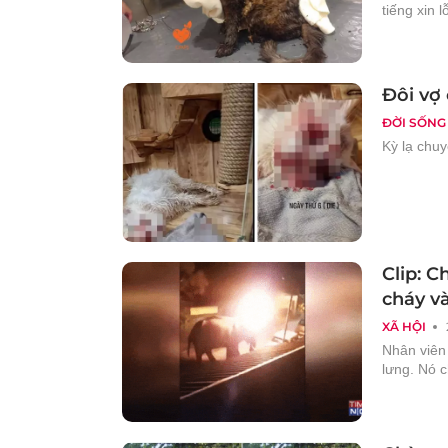
tiếng xin l
Đôi vợ
ĐỜI SỐNG
Kỳ lạ chuy
Clip: C
cháy và
XÃ HỘI
Nhân viên 
lưng. Nó c