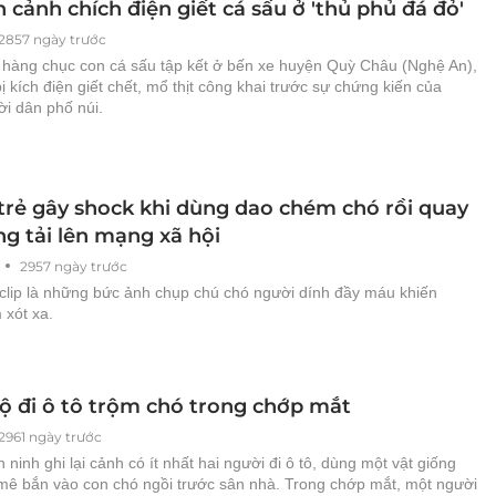
 cảnh chích điện giết cá sấu ở 'thủ phủ đá đỏ'
2857 ngày trước
ở hàng chục con cá sấu tập kết ở bến xe huyện Quỳ Châu (Nghệ An),
ị kích điện giết chết, mổ thịt công khai trước sự chứng kiến của
ời dân phố núi.
 trẻ gây shock khi dùng dao chém chó rồi quay
ng tải lên mạng xã hội
2957 ngày trước
clip là những bức ảnh chụp chú chó người dính đầy máu khiến
 xót xa.
ộ đi ô tô trộm chó trong chớp mắt
2961 ngày trước
ninh ghi lại cảnh có ít nhất hai người đi ô tô, dùng một vật giống
mê bắn vào con chó ngồi trước sân nhà. Trong chớp mắt, một người