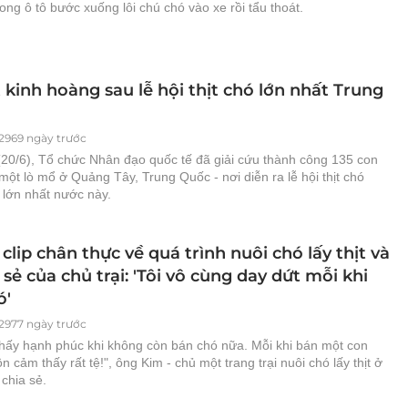
ong ô tô bước xuống lôi chú chó vào xe rồi tẩu thoát.
 kinh hoàng sau lễ hội thịt chó lớn nhất Trung
2969 ngày trước
20/6), Tổ chức Nhân đạo quốc tế đã giải cứu thành công 135 con
một lò mổ ở Quảng Tây, Trung Quốc - nơi diễn ra lễ hội thịt chó
lớn nhất nước này.
 clip chân thực về quá trình nuôi chó lấy thịt và
a sẻ của chủ trại: 'Tôi vô cùng day dứt mỗi khi
ó'
2977 ngày trước
thấy hạnh phúc khi không còn bán chó nữa. Mỗi khi bán một con
ôn cảm thấy rất tệ!", ông Kim - chủ một trang trại nuôi chó lấy thịt ở
chia sẻ.