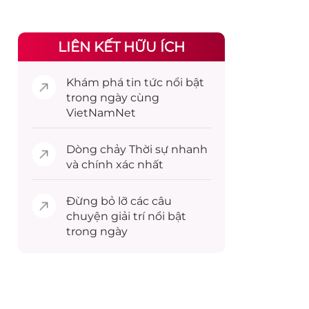
LIÊN KẾT HỮU ÍCH
Khám phá
tin tức
nổi bật
trong ngày cùng
VietNamNet
Dòng chảy
Thời sự
nhanh
và chính xác nhất
Đừng bỏ lỡ các câu
chuyện
giải trí
nổi bật
trong ngày