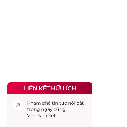
LIÊN KẾT HỮU ÍCH
Khám phá
tin tức
nổi bật
trong ngày cùng
VietNamNet