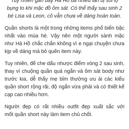
Tuy nhiên gần đây Hà Hồ đã nhiều lần bị soi lộ
bụng to khi mặc đồ ôm sát. Có thể thấy sau sinh 2
bé Lisa và Leon, cô vẫn chưa về dáng hoàn toàn.
Quần shorts là một trong những items phổ biến bậc
nhất vào mùa hè. Vậy nên một người sành mặc
như Hà Hồ chắc chắn không vì e ngại chuyện chưa
kịp về dáng mà bỏ quên item này.
Tuy nhiên, để che dấu nhược điểm vòng 2 sau sinh,
thay vì chuộng quần quá ngắn và ôm sát body như
trước kia, dễ thấy mẹ bỉm thường ưu ái các kiểu
quần short rộng rãi, độ ngắn vừa phải và có thiết kế
cạp cao nhiều hơn.
Người đẹp có rất nhiều outfit đẹp xuất sắc với
mốt quần short này làm item chủ chốt.